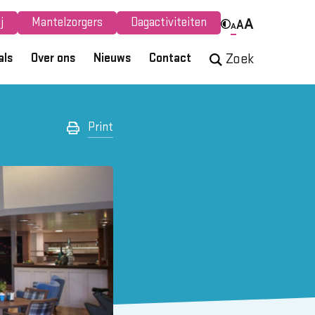
j
Mantelzorgers
Dagactiviteiten
A
A
A
als
Over ons
Nieuws
Contact
Zoek
Print