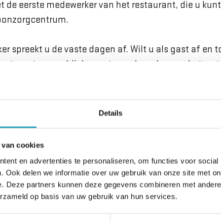
t de eerste medewerker van het restaurant, die u kunt
woonzorgcentrum.
r spreekt u de vaste dagen af. Wilt u als gast af en
st van tevoren bij de eerste medewerker van het res
ng met uw komst.
Details
 vanaf €8,50 per maaltijd. Dat is inclusief drankje en 
 van cookies
ent en advertenties te personaliseren, om functies voor social
nzorgcentra hebben wij restaurant
. Ook delen we informatie over uw gebruik van onze site met on
e. Deze partners kunnen deze gegevens combineren met andere i
erzameld op basis van uw gebruik van hun services.