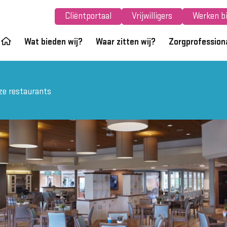
Cliëntportaal
Vrijwilligers
Werken bi
Wat bieden wij?
Waar zitten wij?
Zorgprofession
ze restaurants