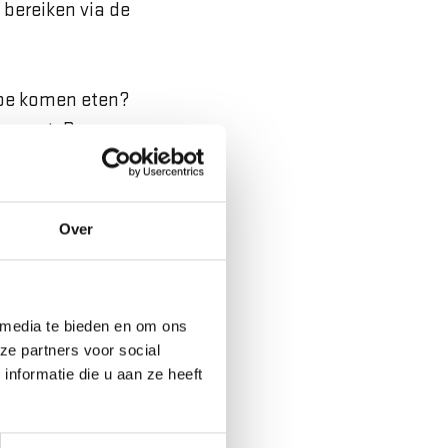
 bereiken via de
 toe komen eten?
taurant. Dan
Over
een kopje koffie.
 media te bieden en om ons
s
ze partners voor social
nformatie die u aan ze heeft