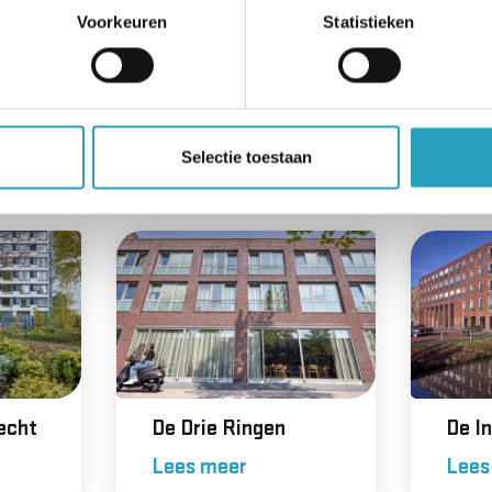
Voorkeuren
Statistieken
k
Voorhoeve
De W
Selectie toestaan
Lees meer
Lees
Vecht
De Drie Ringen
De I
Lees meer
Lees