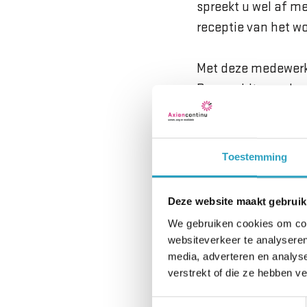
spreekt u wel af me
receptie van het 
Met deze medewerke
Dan meldt u uw kom
houden wij rekeni
Kosten
Toestemming
U kunt bij ons eten
Deze website maakt gebruik
We gebruiken cookies om cont
In deze woo
websiteverkeer te analyseren
media, adverteren en analys
verstrekt of die ze hebben v
Toestemmingsselectie