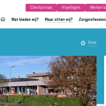
Cliëntportaal
Vrijwilligers
Werken bi
Wat bieden wij?
Waar zitten wij?
Zorgprofession
Print