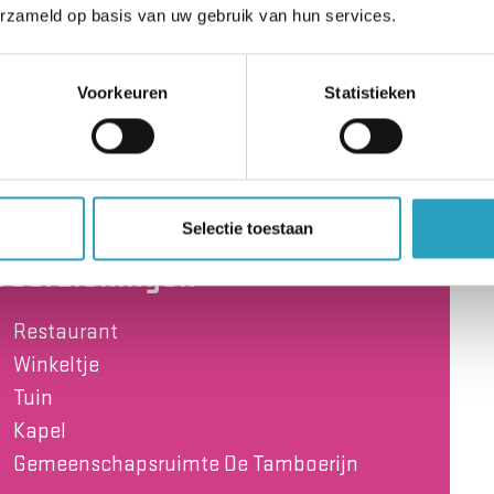
erzameld op basis van uw gebruik van hun services.
 mensen met dementie, wordt gekookt en aan
aurant wordt gekookt
en worden maaltijden
Voorkeuren
Statistieken
Selectie toestaan
Voorzieningen
Restaurant
Winkeltje
Tuin
Kapel
Gemeenschapsruimte De Tamboerijn