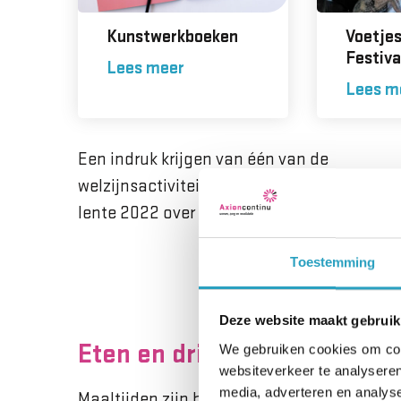
Kunstwerkboeken
Voetjes
Festiva
Lees meer
Lees m
Een indruk krijgen van één van de
welzijnsactiviteiten? Lees het artikel uit C
lente 2022 over
Mariënstein poffertjesfest
Toestemming
Deze website maakt gebruik
Eten en drinken
We gebruiken cookies om cont
websiteverkeer te analyseren
media, adverteren en analys
Maaltijden zijn belangrijke momenten van 