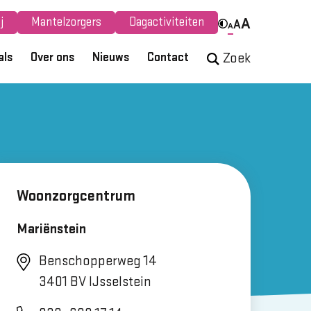
j
Mantelzorgers
Dagactiviteiten
A
A
A
als
Over ons
Nieuws
Contact
Zoek
Woonzorgcentrum
Mariënstein
Benschopperweg 14
3401 BV IJsselstein