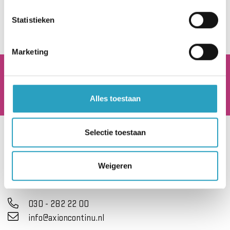
Statistieken
Marketing
AxionContinu.
Optimisten in de Zorg
Alles toestaan
Selectie toestaan
Hoofdkantoor
Beneluxlaan 922
Weigeren
3526 KJ Utrecht
030 - 282 22 00
info@axioncontinu.nl