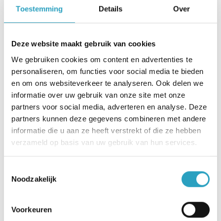
Kosten extra faciliteiten
Toestemming
Details
Over
Voor het gebruik van extra faciliteiten, zoals de
Deze website maakt gebruik van cookies
huur van een tablet of extra drankjes brengen wij
We gebruiken cookies om content en advertenties te
kosten in rekening. Bij de receptie is informatie te
personaliseren, om functies voor social media te bieden
verkrijgen over ons actuele aanbod en tarieven.
en om ons websiteverkeer te analyseren. Ook delen we
informatie over uw gebruik van onze site met onze
partners voor social media, adverteren en analyse. Deze
partners kunnen deze gegevens combineren met andere
Meer weten? Het
informatie die u aan ze heeft verstrekt of die ze hebben
verzameld op basis van uw gebruik van hun services.
Servicebureau helpt!
Toestemmingsselectie
Wilt u meer informatie of staat uw
Noodzakelijk
situatie hierboven niet beschreven?
Neem contact op
met ons
Voorkeuren
Servicebureau.