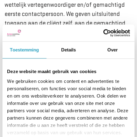
wettelijk vertegenwoordiger en/of gemachtigd
eerste contactpersoon. We geven uitsluitend
toegang aan de cliënt zelf, aan de gemachtigd
eerste contactpersoon of wettelijk
vertegenwoordiger.
Toestemming
Details
Over
Lees meer
Deze website maakt gebruik van cookies
We gebruiken cookies om content en advertenties te
Inloggen PUUR. van jou
personaliseren, om functies voor social media te bieden
en om ons websiteverkeer te analyseren. Ook delen we
Heeft u al een account voor het
informatie over uw gebruik van onze site met onze
partners voor social media, adverteren en analyse. Deze
Cliëntportaal? Klik dan op deze link
partners kunnen deze gegevens combineren met andere
om te kunnen inloggen
informatie die u aan ze heeft verstrekt of die ze hebben
verzameld op basis van uw gebruik van hun services.