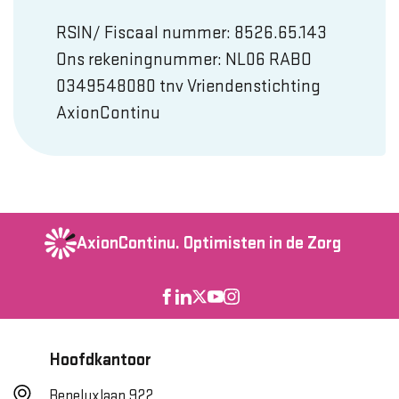
RSIN/ Fiscaal nummer: 8526.65.143
Ons rekeningnummer: NL06 RABO
0349548080 tnv Vriendenstichting
AxionContinu
AxionContinu.
Optimisten in de Zorg
Hoofdkantoor
Beneluxlaan 922