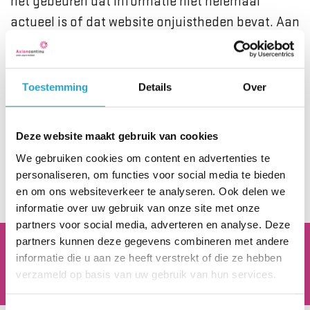
het gebeuren dat informatie niet helemaal
actueel is of dat website onjuistheden bevat. Aan
de informatie op onze website kunnen dan ook
geen rechten worden ontleend.
Toestemming
Details
Over
Wij adviseren altijd contact op te nemen met
onze medewerkers voor informatie en deskundig
Deze website maakt gebruik van cookies
advies over de mogelijkheden die AxionContinu
We gebruiken cookies om content en advertenties te
biedt.
personaliseren, om functies voor social media te bieden
en om ons websiteverkeer te analyseren. Ook delen we
informatie over uw gebruik van onze site met onze
partners voor social media, adverteren en analyse. Deze
partners kunnen deze gegevens combineren met andere
AxionContinu.
Optimisten in de Zorg
informatie die u aan ze heeft verstrekt of die ze hebben
verzameld op basis van uw gebruik van hun services.