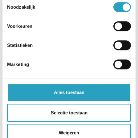
Toestemmingsselectie
Noodzakelijk
Hoofdkantoor
Beneluxlaan 922
Voorkeuren
3526 KJ Utrecht
Statistieken
030 - 282 22 00
info@axioncontinu.nl
Marketing
Servicebureau
Alles toestaan
Heeft u vragen over ons zorgaanbod? Wij helpen u
graag op weg.
Selectie toestaan
030 - 282 22 77
Weigeren
servicebureau@axioncontinu.nl