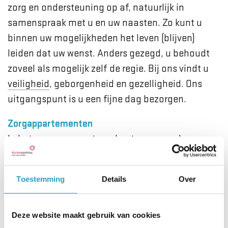
zorg en ondersteuning op af, natuurlijk in
samenspraak met u en uw naasten. Zo kunt u
binnen uw mogelijkheden het leven (blijven)
leiden dat uw wenst. Anders gezegd, u behoudt
zoveel als mogelijk zelf de regie. Bij ons vindt u
veiligheid
, geborgenheid en gezelligheid. Ons
uitgangspunt is u een fijne dag bezorgen.
Zorgappartementen
In het woonzorgcentrum kunt u verzorgd wonen
in de zorgappartementen. Er wordt 24 uur per
dag de zorg gegeven die nodig is. Er zijn enkele
Toestemming
Details
Over
appartementen geschikt voor samenwonende
paren.
Deze website maakt gebruik van cookies
Kleinschalig wonen