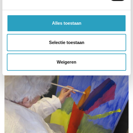
Bewegen heeft allerlei positieve effecten op ons,
het stimuleert het brein en draagt bij aan een
gezonder en fijner leven. Benieuwd naar hoe wij
Alles toestaan
bij AxionContinu bijdragen aan sport en
beweegmogelijkheden? Lees dan meer op onze
Selectie toestaan
pagina
Sport en bewegen
.
Weigeren