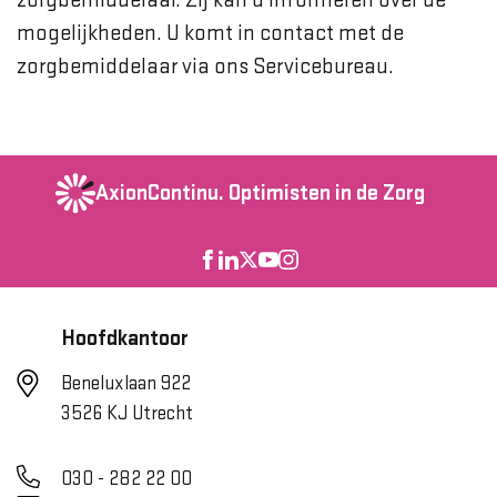
zorgbemiddelaar. Zij kan u informeren over de
mogelijkheden. U komt in contact met de
zorgbemiddelaar via ons Servicebureau.
AxionContinu.
Optimisten in de Zorg
Hoofdkantoor
Beneluxlaan 922
3526 KJ Utrecht
030 - 282 22 00