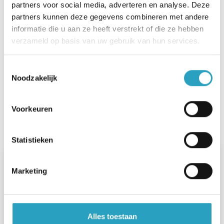
Specialistische teams
partners voor social media, adverteren en analyse. Deze
partners kunnen deze gegevens combineren met andere
informatie die u aan ze heeft verstrekt of die ze hebben
Soms is het nodig of fijn als een gespecialiseerde
verzameld op basis van uw gebruik van hun services.
verpleegkundige naar u toe komt om u de juiste
zorg en ondersteuning te bieden. AxionContinu
Toestemmingsselectie
heeft twee specialistische teams. Eén voor
Noodzakelijk
wondzorg. En één palliatieve- en oncologische
zorg (zorg in de laatste levensfase en zorg voor
Voorkeuren
mensen met kanker). Dit zijn onze teams.
Statistieken
Marketing
Alles toestaan