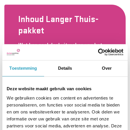
Inhoud Langer Thuis-
pakket
Wat kan zoal deel uitmaken van het
Langer Thuis-pakket?
Ondersteuning bij de dagelijkse
Toestemming
Details
Over
verzorging, zoals wassen,
aankleden, medicijnen aanreiken.
Deze website maakt gebruik van cookies
(Samen) boodschappen doen,
We gebruiken cookies om content en advertenties te
koken en eten of maaltijden
personaliseren, om functies voor social media te bieden
leveren.
en om ons websiteverkeer te analyseren. Ook delen we
informatie over uw gebruik van onze site met onze
U kunt ook eten bij het
partners voor social media, adverteren en analyse. Deze
AxionContinu-woonzorgcentrum