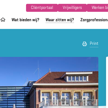
Cliëntportaal
Vrijwilligers
Werken bi
Wat bieden wij?
Waar zitten wij?
Zorgprofession
Print