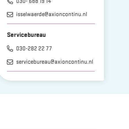
030- 688 19 14
isselwaerde@axioncontinu.nl
Servicebureau
030-282 22 77
servicebureau@axioncontinu.nl