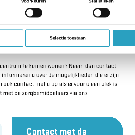
Voorkeuren
Statistieken
Meer informatie over de voorzieningen en
ctiviteiten leest u op
deze
pagina.
Selectie toestaan
rgcentrum te komen wonen? Neem dan contact
informeren u over de mogelijkheden die er zijn
n ook contact met u op als er voor u een plek is
t met de zorgbemiddelaars via ons
Contact met de