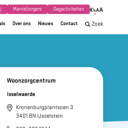
j
Mantelzorgers
Dagactiviteiten
A
A
A
als
Over ons
Nieuws
Contact
Zoek
Woonzorgcentrum
Isselwaerde
Kronenburgplantsoen 3
3401 BN IJsselstein