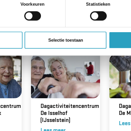
Voorkeuren
Statistieken
?
older over dagactiviteitencentrum De Schutsehof.
Selectie toestaan
 dagactiviteitencentra
ncentrum
Dagactiviteitencentrum
Daga
k
De Isselhof
De M
(IJsselstein)
Lees
Lees meer