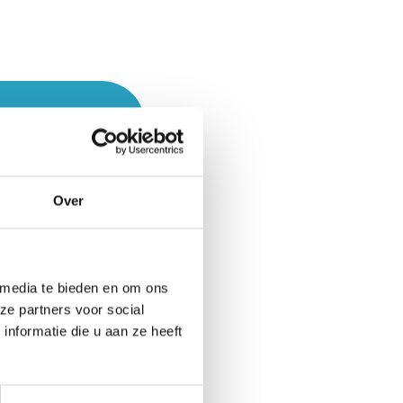
 grootste
ken daarbij
Over
 bepaalt bij
uiten. Maakt u
er? Of bent u
 media te bieden en om ons
t kan
ze partners voor social
nformatie die u aan ze heeft