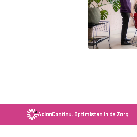
AxionContinu.
Optimisten in de Zorg