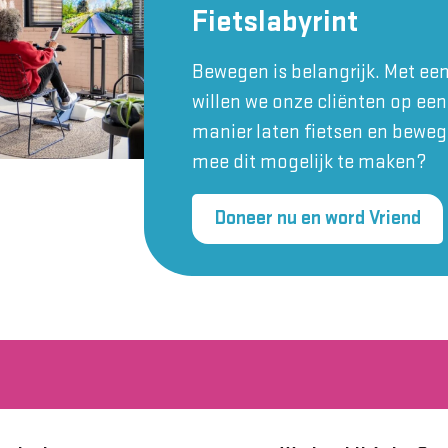
Fietslabyrint
Bewegen is belangrijk. Met een
willen we onze cliënten op een
manier laten fietsen en beweg
mee dit mogelijk te maken?
Doneer nu en word Vriend