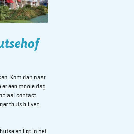
utsehof
iken. Kom dan naar
 er een mooie dag
sociaal contact.
er thuis blijven
hutse
en ligt in het