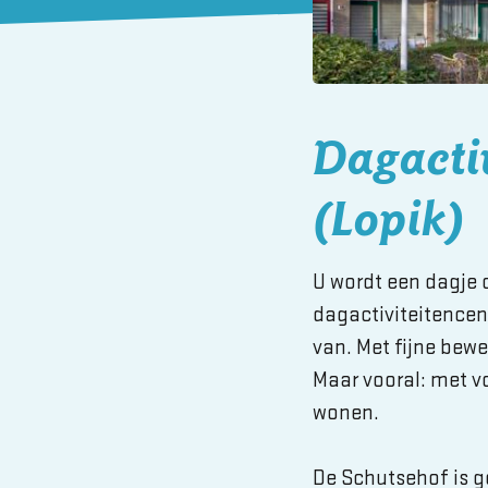
Dagacti
(Lopik)
U wordt een dagje 
dagactiviteitence
van. Met fijne bewe
Maar vooral: met v
wonen.
De Schutsehof is g