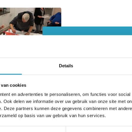
Op maat én samen
Het dagprogramma is voor het
deel in groepsverband. Wij kij
Details
altijd naar wat ú graag doet. U
welke activiteiten u wilt aansl
 van cookies
graag een praatje met een and
ent en advertenties te personaliseren, om functies voor social
liever soms even op uzelf? He
. Ook delen we informatie over uw gebruik van onze site met on
e. Deze partners kunnen deze gegevens combineren met andere i
allemaal.
erzameld op basis van uw gebruik van hun services.