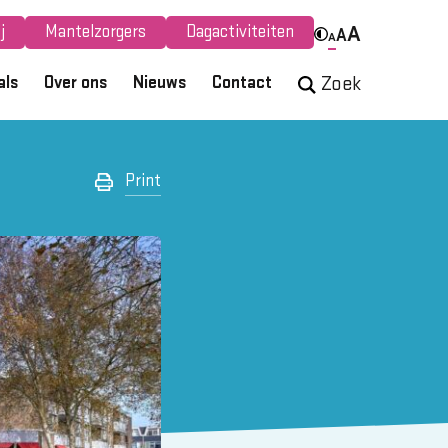
j
Mantelzorgers
Dagactiviteiten
A
A
A
als
Over ons
Nieuws
Contact
Zoek
Print