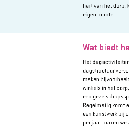
hart van het dorp.
eigen ruimte.
Wat biedt h
Het dagactiviteite
dagstructuur versc
maken bijvoorbeel
winkels in het dorp,
een gezelschapsspel
Regelmatig komt e
een kunstwerk bij 
per jaar maken we z