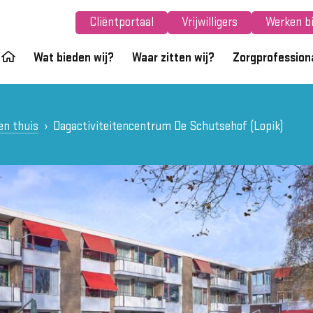
Cliëntportaal
Vrijwilligers
Werken bi
Wat bieden wij?
Waar zitten wij?
Zorgprofession
en thuis
Dagactiviteitencentrum De Schutsehof (Lopik)