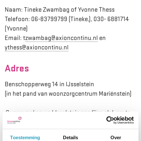
Naam: Tineke Zwambag of Yvonne Thess
Telefoon: 06-83799799 (Tineke,), 030- 6881714
(Yvonne)
Email: t
zwambag@axioncontinu.nl
en
ythess@axioncontinu.nl
Adres
Benschopperweg 14 in IJsselstein
(in het pand van woonzorgcentrum Mariënstein)
Samen maken we IJsselstein een fijne plek om te
wonen!
Toestemming
Details
Over