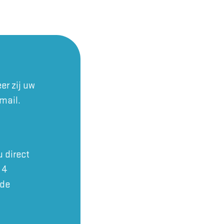
er zij uw
mail.
 direct
 4
 de