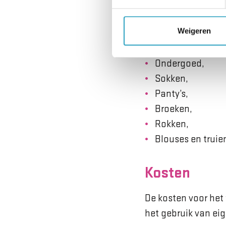
Kleiding en persoo
Onder persoonsgebo
Weigeren
Hemden,
Ondergoed,
Sokken,
Panty’s,
Broeken,
Rokken,
Blouses en truie
Kosten
De kosten voor het
het gebruik van ei