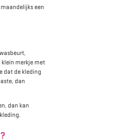
u maandelijks een
 wasbeurt,
n klein merkje met
e dat de kleding
aaste, dan
en, dan kan
kleding.
g?