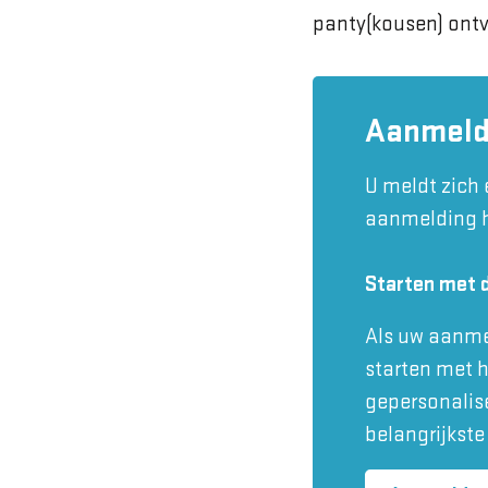
panty(kousen) ontv
Aanmel
U meldt zich
aanmelding h
Starten met 
Als uw aanmel
starten met 
gepersonalis
belangrijkste