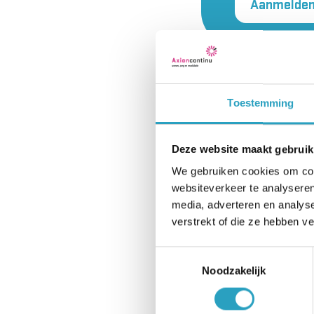
Aanmelden 
Soorten wa
Toestemming
AxionContinu maak
goed.
Deze website maakt gebruik
Linnengoed
We gebruiken cookies om cont
websiteverkeer te analyseren
Linnengoed zoals 
media, adverteren en analys
verstrekt of die ze hebben v
worden gewassen. U
Toestemmingsselectie
Lakens, kussens
Noodzakelijk
Handdoeken, va