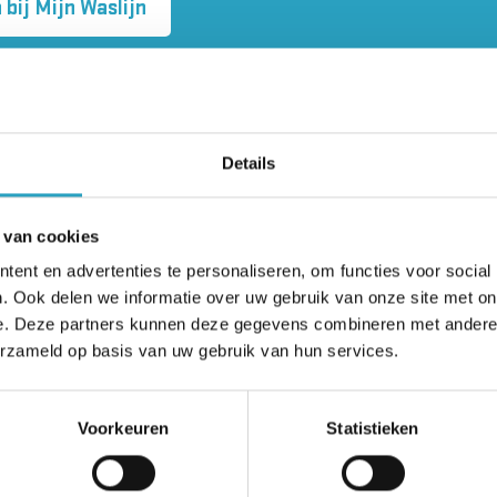
bij Mijn Waslijn
s
Details
t onderscheid tussen linnengoed en kleding, ofwel
 van cookies
ent en advertenties te personaliseren, om functies voor social
. Ook delen we informatie over uw gebruik van onze site met on
handdoeken en beddengoed van AxionContinu die do
e. Deze partners kunnen deze gegevens combineren met andere i
erzameld op basis van uw gebruik van hun services.
 heeft hier zelf geen omkijken naar. Het linnengoed b
lopen, dekbedden
Voorkeuren
Statistieken
atdoek en theedoek en washandjes