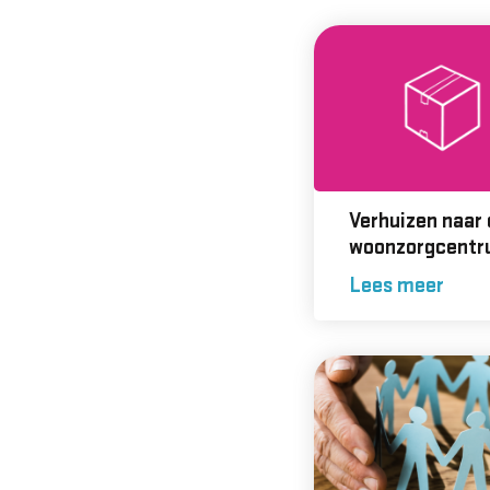
Verhuizen naar
woonzorgcent
Lees meer