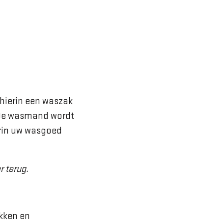
hierin een waszak
 De wasmand wordt
erin uw wasgoed
r terug.
okken en