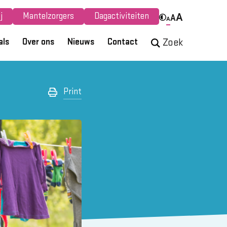
j
Mantelzorgers
Dagactiviteiten
A
A
A
als
Over ons
Nieuws
Contact
Zoek
Print