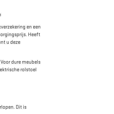
n
kverzekering en een
orgingsprijs. Heeft
unt u deze
. Voor dure meubels
ektrische rolstoel
lopen. Dit is