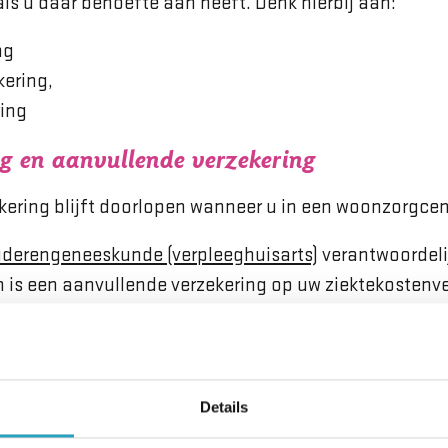
g als u daar behoefte aan heeft. Denk hierbij aan:
ng
kering,
ring
g en aanvullende verzekering
kering blijft doorlopen wanneer u in een woonzorgc
uderengeneeskunde (verpleeghuisarts)
verantwoordelij
 is een aanvullende verzekering op uw ziektekostenv
 uw zorgprofiel staat dan de functie Behandeling. Dat
ls fysiotherapie en ergotherapie krijgt als dat nodig
lz). Ook de meeste tandartszorg valt binnen uw zorgp
verzekering is meestal niet nodig.
Details