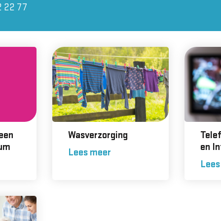
2 22 77
 een
Wasverzorging
Telef
rum
en In
Lees meer
Lees