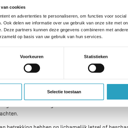
ntwoordelijk is voor uw medische zorg, dan is het r
 van cookies
ering op uw ziektekostenverzekering aan te houden.
ent en advertenties te personaliseren, om functies voor social
. Ook delen we informatie over uw gebruik van onze site met on
allen uw polis erop na.
e. Deze partners kunnen deze gegevens combineren met andere i
erzameld op basis van uw gebruik van hun services.
ms
or dat u tijdens uw verblijf in ons woonzorgcentrum 
Voorkeuren
Statistieken
gedekt door de aansprakelijkheids (WA) verzekering of
en die wij voor u afsluiten.
dat een hulpverlener of het woonzorgcentrum aanspra
Selectie toestaan
u dit via een schriftelijk verzoek tot schadevergoedi
nager. De behandeling van schadeclaims valt buiten 
lachten.
n betrekking hebben op lichamelijk letsel of bescha