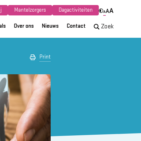
j
Mantelzorgers
Dagactiviteiten
A
A
A
als
Over ons
Nieuws
Contact
Zoek
Print