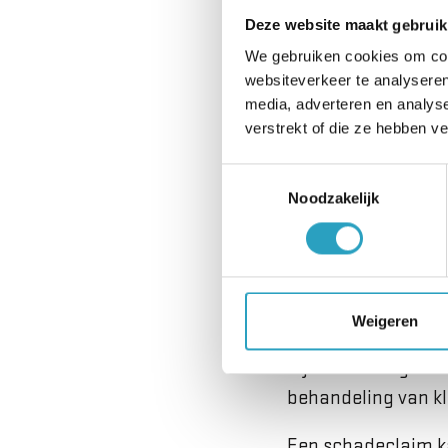
Als de
huisarts
vera
Deze website maakt gebruik
aanvullende verzek
We gebruiken cookies om cont
websiteverkeer te analyseren
Kijkt u in beide gev
media, adverteren en analys
verstrekt of die ze hebben v
Schadeclai
Toestemmingsselectie
Helaas komt het vo
Noodzakelijk
Meestal wordt dit 
Inboedelverzekering
Bent u van mening 
Weigeren
schade? Dan meldt 
bij de afdelingsma
behandeling van k
Een schadeclaim ka