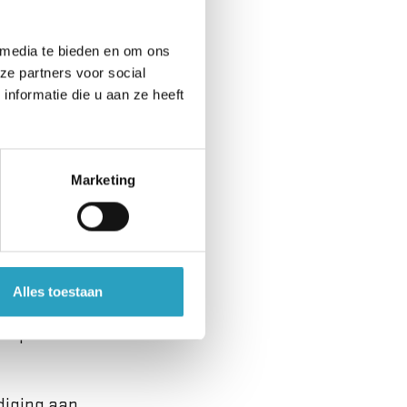
aadzaam om de
 media te bieden en om ons
ze partners voor social
nformatie die u aan ze heeft
schade heeft.
Marketing
 de brand- en
kelijk is voor uw
Alles toestaan
ng (schadeclaim)
de procedure voor
diging aan