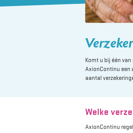
Verzeke
Komt u bij één van
AxionContinu een aa
aantal verzekeringe
Welke verze
AxionContinu regel