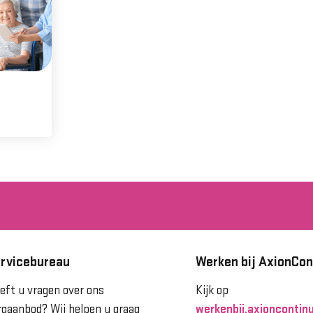
rvicebureau
Werken bij AxionCon
eft u vragen over ons
Kijk op
rgaanbod? Wij helpen u graag
werkenbij.axioncontinu