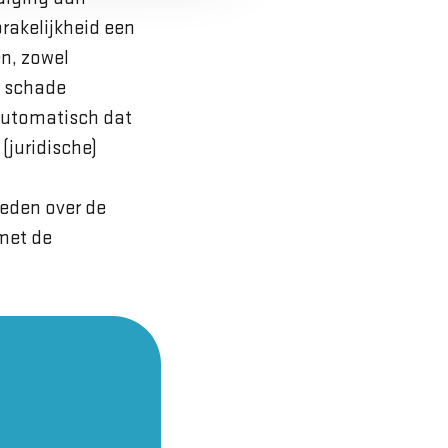
akelijkheid een
n, zowel
pt schade
automatisch dat
(juridische)
reden over de
met de