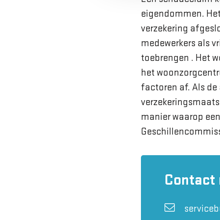
eigendommen. Het 
verzekering afgesl
medewerkers als vri
toebrengen . Het w
het woonzorgcentru
factoren af. Als d
verzekeringsmaatsc
manier waarop een
Geschillencommiss
Contact
service