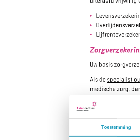
uiteraard vrijwilli
Levensverzekeri
Overlijdensverze
Lijfrenteverzeke
Zorgverzekerin
Uw basis zorgverze
Als de
specialist o
medische zorg, dan
niet meer nodig. In
ons behandelingen a
langdurige zorg (W
eventuele tandarts
Toestemming