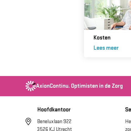
Kosten
Lees meer
AxionContinu.
Optimisten in de Zorg
Hoofdkantoor
Se
Beneluxlaan 922
He
3526 KJ Utrecht
zo