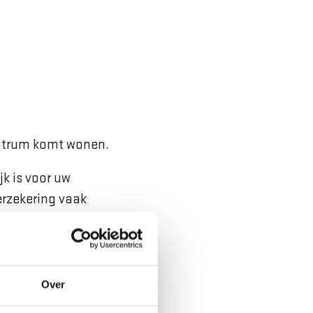
entrum komt wonen.
k is voor uw
erzekering vaak
 betekent dat u bij
 is vanuit de Wet
akket. Een
Over