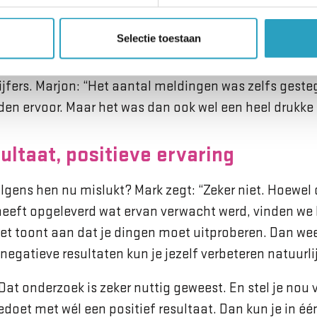
t naar huis’. Dat is heel moeilijk te doorbreken – ook 
Selectie toestaan
n collega’s al vermoedden tijdens de testperiode, kw
jfers. Marjon: “Het aantal meldingen was zelfs gesteg
n ervoor. Maar het was dan ook wel een heel drukke 
ultaat, positieve ervaring
olgens hen nu mislukt? Mark zegt: “Zeker niet. Hoewel
heeft opgeleverd wat ervan verwacht werd, vinden we h
Het toont aan dat je dingen moet uitproberen. Dan weet
 negatieve resultaten kun je jezelf verbeteren natuurlij
Dat onderzoek is zeker nuttig geweest. En stel je nou 
doet met wél een positief resultaat. Dan kun je in éé