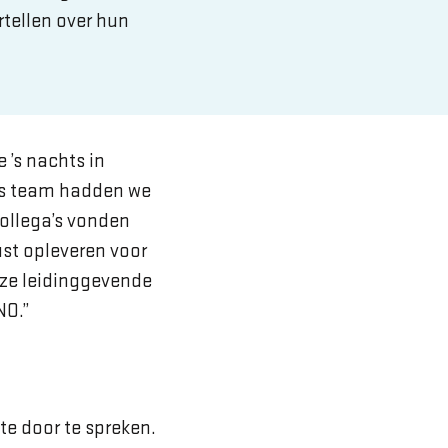
rtellen over hun
 ’s nachts in
ons team hadden we
collega’s vonden
ust opleveren voor
ze leidinggevende
NO.”
e door te spreken.