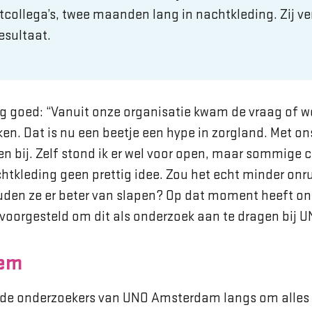
tcollega’s, twee maanden lang in nachtkleding. Zij ve
esultaat.
g goed: “Vanuit onze organisatie kwam de vraag of we
en. Dat is nu een beetje een hype in zorgland. Met 
en bij. Zelf stond ik er wel voor open, maar sommige 
htkleding geen prettig idee. Zou het echt minder onr
uden ze er beter van slapen? Op dat moment heeft on
oorgesteld om dit als onderzoek aan te dragen bij U
eem
de onderzoekers van UNO Amsterdam langs om alles t