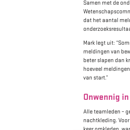
Samen met de onde
Wetenschapscommis
dat het aantal mel
onderzoeksresulta
Mark legt uit: “So
meldingen van bew
beter slapen dan k
hoeveel meldingen 
van start.”
Onwennig in
Alle teamleden – g
nachtkleding. Voor
keer omkleden, want