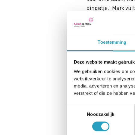
dingetje.” Mark vu
moeilijk verschone
Volgens Mark en Ma
“We hebben hier me
Toestemming
dat vrijwel niemand
leuk pak aan!’. Ze 
Deze website maakt gebruik
aanhad. Meer pyjam
We gebruiken cookies om cont
websiteverkeer te analyseren
Meer meldin
media, adverteren en analys
verstrekt of die ze hebben v
Mark had een ochte
Toestemmingsselectie
of ik naar huis ging
Noodzakelijk
mensen die nachtkle
zitten, is het heel