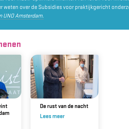
r weten over de Subsidies voor praktijkgericht onder
an UNO Amsterdam.
henen
int
De rust van de nacht
rdam
Lees meer