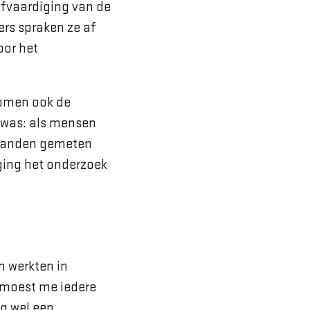
fvaardiging van de
s spraken ze af
oor het
komen ook de
 was: als mensen
maanden gemeten
ging het onderzoek
n werkten in
k moest me iedere
og wel een