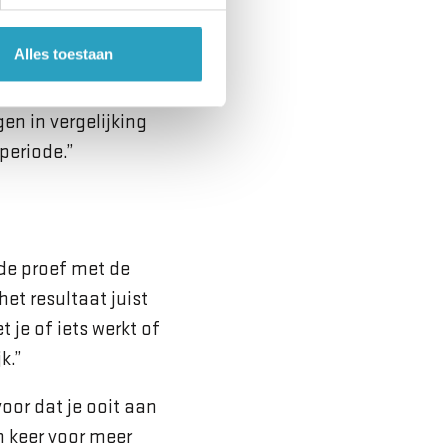
niet met een
Alles toestaan
am ook naar voren
en in vergelijking
periode.”
 de proef met de
et resultaat juist
 je of iets werkt of
k.”
voor dat je ooit aan
n keer voor meer