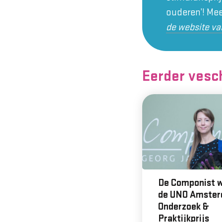
ouderen’! Mee
de website v
Eerder vesc
De Componist w
de UNO Amste
Onderzoek &
Praktijkprijs