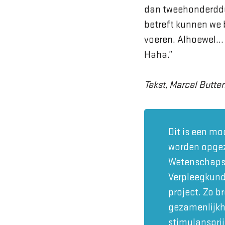
dan tweehonderddu
betreft kunnen we 
voeren. Alhoewel… i
Haha.”
Tekst, Marcel Butt
Dit is een mo
worden opgez
Wetenschapsc
Verpleegkund
project. Zo b
gezamenlijkh
stimulansprij