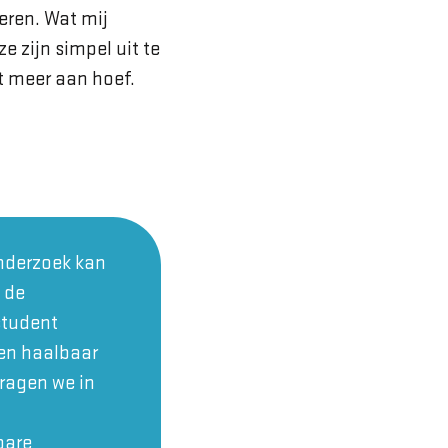
eren. Wat mij
 zijn simpel uit te
et meer aan hoef.
onderzoek kan
 de
student
en haalbaar
dragen we in
bare