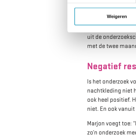
hier weg’ of ‘ik moe
pyjama.”
Weigeren
Wat Mark, Marjon e
uit de onderzoeksci
met de twee maande
Negatief res
Is het onderzoek v
nachtkleding niet 
ook heel positief. 
niet. En ook vanuit
Marjon voegt toe: “
zo’n onderzoek mee