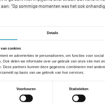
lt aan: “Op sommige momenten was het ook onhandig. 
n als je lange mouwen aanhebt. Nee, dat was niet hee
rjon hadden de bewoners nauwelijks iets in de gaten. 
nsen met dementie van hoog tot laag niveau. Het gr
Details
 gezien heeft dat ik in pyjama loop. Eén bewoner zei:
zag niet dat het een pyjama was, terwijl ik zo’n traditi
 van cookies
a kon het niet zijn.”
ent en advertenties te personaliseren, om functies voor social
. Ook delen we informatie over uw gebruik van onze site met on
gen van het bellensysteem
e. Deze partners kunnen deze gegevens combineren met andere i
erzameld op basis van uw gebruik van hun services.
ndjas aangetrokken. Hij lacht: “Ik kreeg van één bewo
, omdat ik mijn jas al aanhad.” Dan zegt hij serieus: “I
Voorkeuren
Statistieken
ding niet zien. Als bewoners onrustig zijn en in hun 
 moeilijk om ze daaruit te halen. Ze zijn alleen maar be