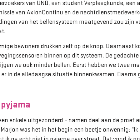
rzoekers van UNO, een student Verpleegkunde, een a
sie van AxionContinu en de nachtdienstmedewerker
dingen van het bellensysteem maatgevend zou zijn v
at.
mmige bewoners drukken zelf op de knop. Daarnaast 
egingssensoren binnen op dit systeem. De gedachte
rijgen we ook minder bellen. Eerst hebben we twee 
er in de alledaagse situatie binnenkwamen. Daarna 
 pyjama
een enkele uitgezonderd – namen deel aan de proef e
 Marjon was het in het begin een beetje onwennig: “I
 ik ga echt niet in pyjama over straat. Dat vond ik n