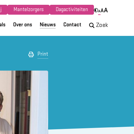
j
Mantelzorgers
Dagactiviteiten
A
A
A
als
Over ons
Nieuws
Contact
Zoek
Print