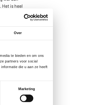
Het is heel
l comfortabel.”
Marjon vertelt:
appigste vond ik
Over
 ‘Wat heb je een
onele geblokte
 media te bieden en om ons
ze partners voor social
nformatie die u aan ze heeft
ner zelfs de vraag
k begrijp wel dat
Marketing
eigen wereldje
zig met ‘ik moet