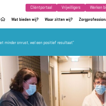
Cliëntportaal
Vrijwilligers
Werken bi
Wat bieden wij?
Waar zitten wij?
Zorgprofession
et minder onrust, wel een positief resultaat”