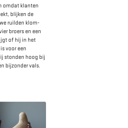
en omdat klanten
kt, blijken de
 we ruilden klom­
vier broers en een
gt of hij in het
is voor een
wij stonden hoog bij
en bijzonder vals.