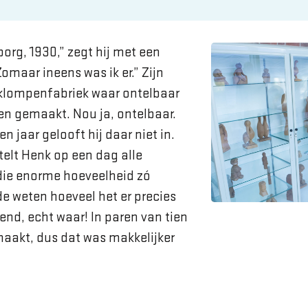
org, 1930,” zegt hij met een
omaar ineens was ik er.” Zijn
 klompenfa­briek waar ontelbaar
n gemaakt. Nou ja, ontelbaar.
n jaar gelooft hij daar niet in.
telt Henk op een dag alle
die enorme hoeveelheid zó
de weten hoeveel het er precies
end, echt waar! In paren van tien
aakt, dus dat was makkelijker