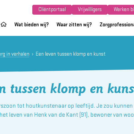
Cliëntportaal
Vrijwilligers
Werken bi
Wat bieden wij?
Waar zitten wij?
Zorgprofession
rg in verhalen
Een leven tussen klomp en kunst
en tussen klomp en kuns
zoon tot houtkunstenaar op leeftijd. Je zou kunnen
n het leven van Henk van de Kant (91), bewoner van w