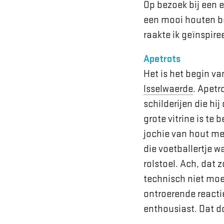
Op bezoek bij een 
een mooi houten be
raakte ik geïnspire
Apetrots
Het is het begin va
Isselwaerde
. Apetr
schilderijen die hi
grote vitrine is te
jochie van hout me
die voetballertje wa
rolstoel. Ach, dat 
technisch niet moei
ontroerende reacties
enthousiast. Dat d