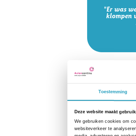
"Er was we
klompen v
Tragisch ongeluk
Zijn zonnige gezich
Toestemming
een vakantie. “Hij 
Duurstede om te z
Deze website maakt gebruik
in de Lek, maar Ge
dieper werd, maar 
We gebruiken cookies om cont
websiteverkeer te analyseren
gezin was er lange
media, adverteren en analys