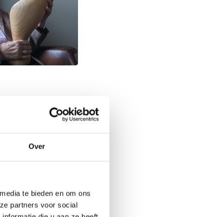
ng overleed tijdens
Over
t naar Wijk bij
n ze het proberen
er geleidelijk
s afschuwelijk, ons
 media te bieden en om ons
ze partners voor social
nformatie die u aan ze heeft