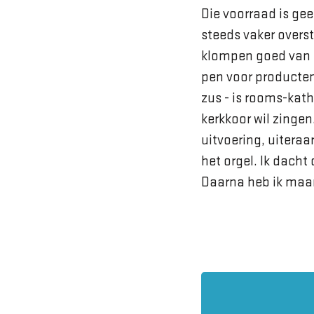
Die voorraad is gee
steeds vaker overs
klompen goed van p
pen voor producten 
zus - is rooms-katho
kerkkoor wil zinge
uitvoering, uiteraar
het orgel. Ik dacht
Daarna heb ik maar