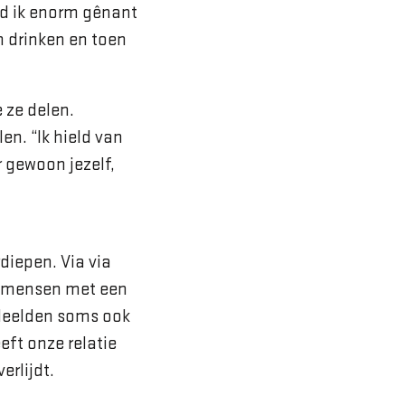
nd ik enorm gênant
n drinken en toen
 ze delen.
n. “Ik hield van
 gewoon jezelf,
diepen. Via via
jd mensen met een
 deelden soms ook
ft onze relatie
erlijdt.