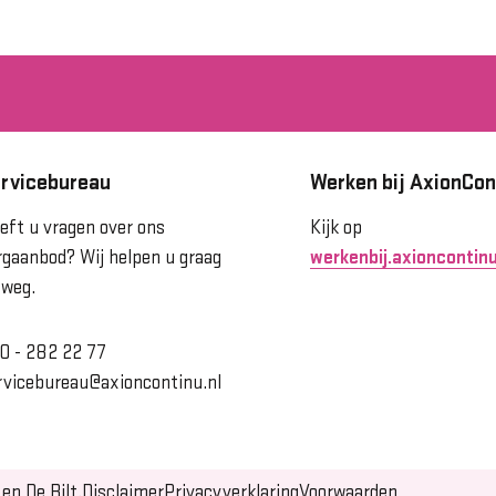
rvicebureau
Werken bij AxionCon
eft u vragen over ons
Kijk op
rgaanbod? Wij helpen u graag
werkenbij.axioncontinu
 weg.
0 - 282 22 77
rvicebureau@axioncontinu.nl
en De Bilt.
Disclaimer
Privacyverklaring
Voorwaarden