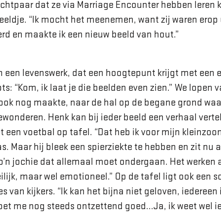
echtpaar dat ze via Marriage Encounter hebben leren 
eldje. “Ik mocht het meenemen, want zij waren erop 
erd en maakte ik een nieuw beeld van hout.”
n een levenswerk, dat een hoogtepunt krijgt met een e
ots: “Kom, ik laat je die beelden even zien.” We lopen v
j ook nog maakte, naar de hal op de begane grond waar
 bewonderen. Henk kan bij ieder beeld een verhaal vertel
t een voetbal op tafel. “Dat heb ik voor mijn kleinz
s. Maar hij bleek een spierziekte te hebben en zit nu a
zo’n jochie dat al­lemaal moet ondergaan. Het werken 
lijk, maar wel emotioneel.” Op de tafel ligt ook een sc
 van kijkers. “Ik kan het bijna niet geloven, iedereen 
oet me nog steeds ontzettend goed…Ja, ik weet wel ie