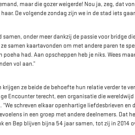
iemand, maar die gozer weigerde! Nou ja, zeg, dat vo
 haar. De volgende zondag zijn we in de stad iets gaa
 samen, onder meer dankzij de passie voor bridge die
ze samen kaartavonden om met andere paren te spele
n poeha had. Aan opscheppen heb je niks. Wees maar
anden vol aan.”
 krijgen ze beide de behoefte hun relatie verder te ver
age Encounter terecht, een organisatie die wereldwi
t. “We schreven elkaar openhartige liefdesbrieven en
voelens in een groep met andere deelnemers. Dat hee
k en Bep blijven bijna 54 jaar samen, tot zij in 2014 ov