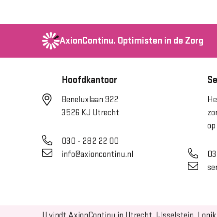
AxionContinu.
Optimisten in de Zorg
Hoofdkantoor
Se
Beneluxlaan 922
He
3526 KJ Utrecht
zo
op
030 - 282 22 00
info@axioncontinu.nl
03
se
U vindt AxionContinu in Utrecht, IJsselstein, Lopik 