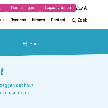
j
Mantelzorgers
Dagactiviteiten
A
A
A
als
Over ons
Nieuws
Contact
Zoek
Print
t
 zeggen dat hout
oonzorgcentrum