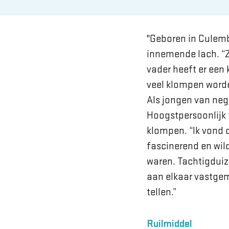
"Geboren in Culemb
innemende lach. “Z
vader heeft er een
veel klompen worde
Als jongen van nege
Hoogstpersoonlijk 
klompen. “Ik vond 
fascinerend en wil
waren. Tachtigduiz
aan elkaar vastgem
tellen.”
Ruilmiddel