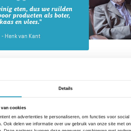
inig eten, dus we ruilden
oor producten als boter,
kaas en vlees."
- Henk van Kant
t betrekt wanneer hij vertelt over broer Gerard, die jo
Details
ging wandelend met broer Frans en een neef via de pon
wemmen, maar het zwembad was gesloten. Toen wilde
 van cookies
rard kon helemaal niet zwemmen. Hij dacht dat het wat
dat gebeurde abrupt en daardoor verdronk hij. Het wa
ent en advertenties te personaliseren, om functies voor social
. Ook delen we informatie over uw gebruik van onze site met on
 tijd helemaal ondersteboven van.”
e. Deze partners kunnen deze gegevens combineren met andere i