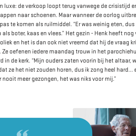
n luxe: de verkoop loopt terug vanwege de crisistijd 
tappen naar schoenen. Maar wanneer de oorlog uitbree
as te komen als ruilmid­del. “Er was weinig eten, dus
als boter, kaas en vlees.” Het gezin - Henk heeft nog 
liek en het is dan ook niet vreemd dat hij de vraag krij
n. Ze oefenen iedere maandag trouw in het parochiehu
d in de kerk. “Mijn ouders zaten voorin bij het altaar, 
 dat ze het niet zouden horen, dus ik zong heel hard… 
 nooit meer gezongen, het was niks voor mij.”