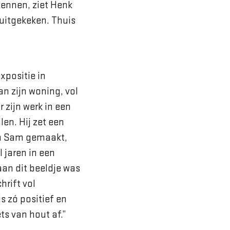
kennen, ziet Henk
uitgekeken. Thuis
xpositie in
an zijn woning, vol
 zijn werk in een
len. Hij zet een
oon Sam gemaakt,
l jaren in een
aan dit beeldje was
hrift vol
is zó positief en
ts van hout af.”