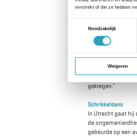
verstrekt of die ze hebben v
De jaren verstrijke
Toestemmingsselectie
schilderen, schure
Noodzakelijk
in zit. Hij werkt 
uiteindelijk voor 
Wijk bij Duurstede 
toekomstige schoon
Weigeren
A.S.R in Utrecht. He
schoonzusje moest 
gekregen.”
Schrikkeldans
In Utrecht gaat hij
de ongema­nierdhei
gebeurde op een av