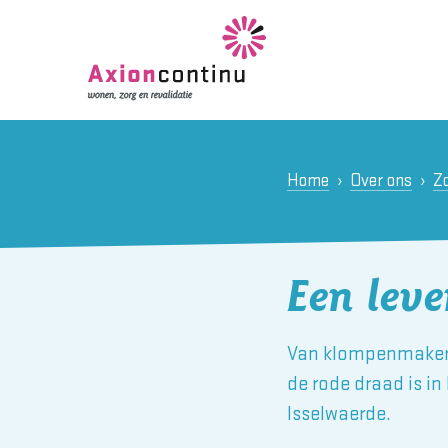
Home
Over ons
Zo
Een lev
Van klompenmakers
de rode draad is i
Isselwaerde.