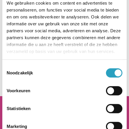
We gebruiken cookies om content en advertenties te
echte kat. Hij heeft een zachte vacht en kan
personaliseren, om functies voor social media te bieden
rustgevend spinnen en miauwen. Door de
en om ons websiteverkeer te analyseren. Ook delen we
ingebouwde sensoren reageert deze kat op aaien,
informatie over uw gebruik van onze site met onze
knuffelen en beweging. Het geeft sommige
partners voor social media, adverteren en analyse. Deze
partners kunnen deze gegevens combineren met andere
mensen het gevoel dat er een huisdier aanwezig
informatie die u aan ze heeft verstrekt of die ze hebben
is. Dat kan troost bieden en het gevoel van
verzameld op basis van uw gebruik van hun services.
eenzaamheid verminderen. Maar er zijn ook
mensen met dementie die het als kinderachtig
Toestemmingsselectie
ervaren en er niets van moeten hebben.
Noodzakelijk
Voorkeuren
AxionContinu.
Optimisten in de Zorg
Statistieken
Marketing