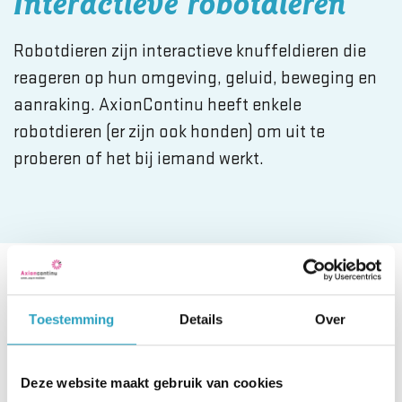
Interactieve robotdieren
Robotdieren zijn interactieve knuffeldieren die
reageren op hun omgeving, geluid, beweging en
aanraking. AxionContinu heeft enkele
robotdieren (er zijn ook honden) om uit te
proberen of het bij iemand werkt.
Robotdier als maatje
Toestemming
Details
Over
Voor mensen met dementie kan een robotkat een
fijn gezelschapsdier zijn. De kat ziet er niet alleen
Deze website maakt gebruik van cookies
levensecht uit, hij voelt en klinkt ook net als een