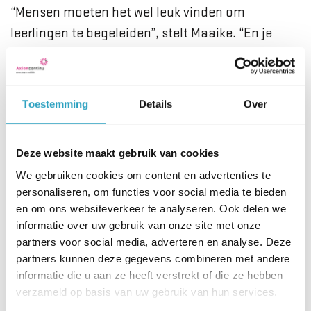
“Mensen moeten het wel leuk vinden om
leerlingen te begeleiden”, stelt Maaike. “En je
moet een stabiel team hebben, want leerlingen
moeten een vaste begeleider krijgen. Van flex-
krachten kun je dat niet verwachten.” Aan het
Toestemming
Details
Over
begin van het schooljaar vraagt het wel wat extra
werk om de studenten op weg te helpen, maar
Deze website maakt gebruik van cookies
daarna creëert het ook wel nieuwe
We gebruiken cookies om content en advertenties te
mogelijkheden. ‘Als je als leerling eenmaal op
personaliseren, om functies voor social media te bieden
gang bent, kun je ook taken deels overnemen”,
en om ons websiteverkeer te analyseren. Ook delen we
zegt Sevilay. “Zelf begeleid ik nu ook leerlingen. Ik
informatie over uw gebruik van onze site met onze
weet uit eigen ervaring waar ze tegenaan lopen,
partners voor social media, adverteren en analyse. Deze
partners kunnen deze gegevens combineren met andere
hoe ze hun plek en draai moeten vinden.”
informatie die u aan ze heeft verstrekt of die ze hebben
verzameld op basis van uw gebruik van hun services.
Communiceren