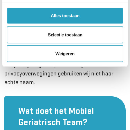
busje naar de Amerongse Berg te gaan. We
hebben er met zo’n golfkarretje rondgereden en
Alles toestaan
samen geluncht. Ik heb er zo van genoten.
Misschien gaan we binnenkort naar nieuwe
Selectie toestaan
bibliotheek in de stad.”Mevrouw Van Dam voelt
zich gezien en gesteund. “Ik kan het Mobiel
Weigeren
Geriatrisch Team van harte aanbevelen. Je weet
dat je altijd ergens op kunt terugvallen.”*Uit
privacyoverwegingen gebruiken wij niet haar
echte naam.
Wat doet het Mobiel
Geriatrisch Team?