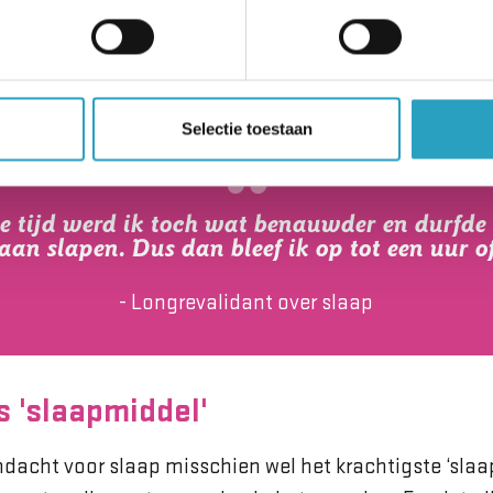
ap is belangrijk, zegt Veronique. “Wat is nou eigenlijk
e acht uur slapen, is het erg als je ’s nachts wakker wo
n kun je mensen leren hun gedachtes over slaap wat te
Selectie toestaan
e tijd werd ik toch wat benauwder en durfde 
gaan slapen. Dus dan bleef ik op tot een uur o
- Longrevalidant over slaap
s 'slaapmiddel'
ndacht voor slaap misschien wel het krachtigste ‘slaa