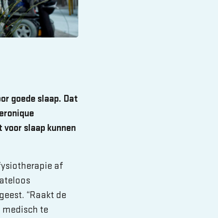
or goede slaap. Dat
Veronique
t voor slaap kunnen
ysiotherapie af
Mateloos
geest. “Raakt de
d medisch te