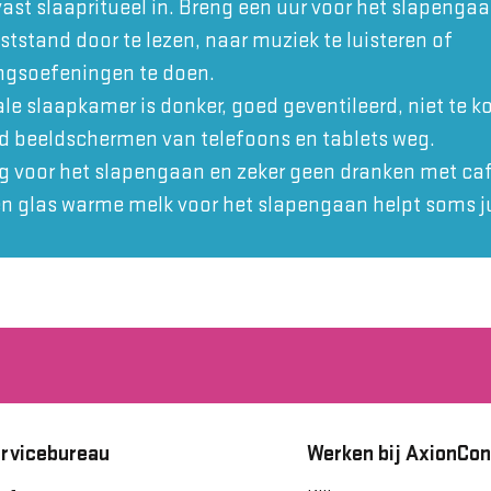
ast slaapritueel in. Breng een uur voor het slapengaa
uststand door te lezen, naar muziek te luisteren of
ngsoefeningen te doen.
e slaapkamer is donker, goed geventileerd, niet te ko
 beeldschermen van telefoons en tablets weg.
ig voor het slapengaan en zeker geen dranken met ca
en glas warme melk voor het slapengaan helpt soms ju
rvicebureau
Werken bij AxionCon