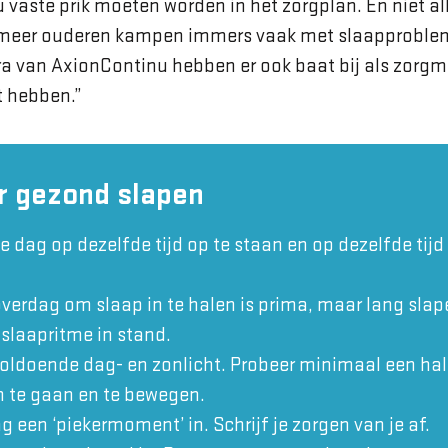
 vaste prik moeten worden in het zorgplan. En niet al
l meer ouderen kampen immers vaak met slaapproble
a van AxionContinu hebben er ook baat bij als zorg
 hebben.”
r gezond slapen
e dag op dezelfde tijd op te staan en op dezelfde tijd
overdag om slaap in te halen is prima, maar lang sla
 slaapritme in stand.
voldoende dag- en zonlicht. Probeer minimaal een hal
n te gaan en te bewegen.
g een ‘piekermoment’ in. Schrijf je zorgen van je af.