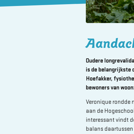
Aandach
Oudere longrevalid
is de belangrijkste
Hoefakker, fysioth
bewoners van woonz
Veronique rondde m
aan de Hogeschool 
interessant vindt 
balans daartussen 