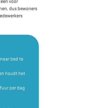
leen voor
men, dus bewoners
medewerkers
 naar bed te
pen houdt het
fuur per dag