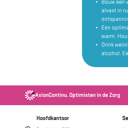
Bouw een v
alvast in r
ontspanni
Een optimal
warm. Houd
Drink wein
alcohol. E
AxionContinu.
Optimisten in de Zorg
Hoofdkantoor
Se