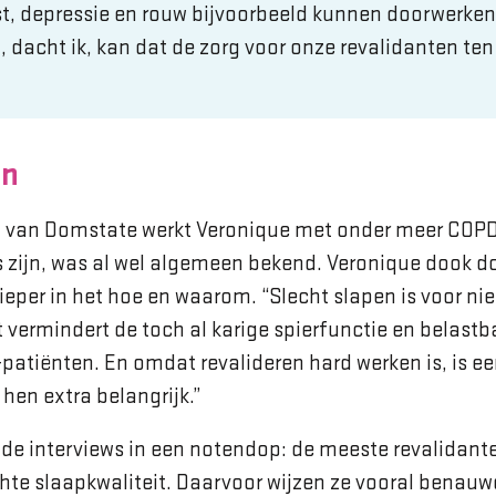
st, depressie en rouw bijvoorbeeld kunnen doorwerken in 
 dacht ik, kan dat de zorg voor onze revalidanten te
en
 van Domstate werkt Veronique met onder meer COPD-
 zijn, was al wel algemeen bekend. Veronique dook d
ieper in het hoe en waarom. “Slecht slapen is voor ni
 vermindert de toch al karige spierfunctie en belastb
atiënten. En omdat revalideren hard werken is, is e
 hen extra belangrijk.”
de interviews in een notendop: de meeste revalidant
hte slaapkwaliteit. Daarvoor wijzen ze vooral benauw