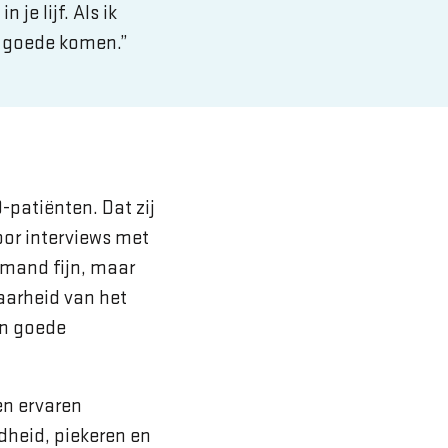
je lijf. Als ik
n goede komen.”
patiënten. Dat zij
oor interviews met
emand fijn, maar
aarheid van het
en goede
en ervaren
dheid, piekeren en