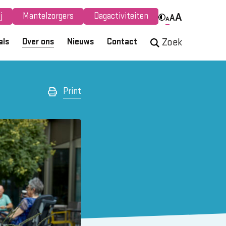
j
Mantelzorgers
Dagactiviteiten
A
A
A
als
Over ons
Nieuws
Contact
Zoek
Print