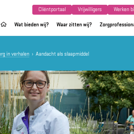
Cliëntportaal
Vrijwilligers
Werken bi
Wat bieden wij?
Waar zitten wij?
Zorgprofession
rg in verhalen
Aandacht als slaapmiddel