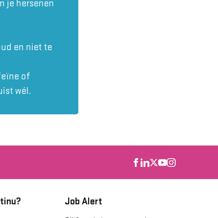
n je hersenen
ud en niet te
feïne of
ist wél.
tinu?
Job Alert