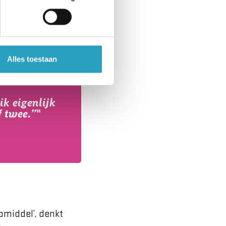
 goed slapen en wat
rdt? Door daar
 relativeren.”
Alles toestaan
ik eigenlijk
f twee.”"
pmiddel’, denkt