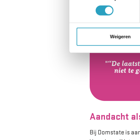
Ook uitleg over sla
niet? Moet je per s
uitleg over te geve
Weigeren
"“De laatst
niet te 
Aandacht al
Bij Domstate is aa