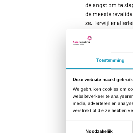
de angst om te sla
de meeste revalidan
ze. Terwijl er alle
Praten over
Veronique wijst op
Toestemming
slaap. “Daar begint
hoe heeft u geslap
Deze website maakt gebruik
dieper op in te gaa
We gebruiken cookies om cont
geslapen? Hoe voelt
websiteverkeer te analyseren
erna? Slecht slape
media, adverteren en analys
verstrekt of die ze hebben v
angst of eenzaamhe
krijgen en zo ook 
Toestemmingsselectie
Noodzakelijk