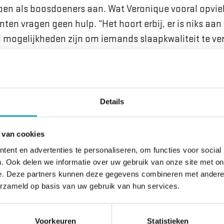
pen als boosdoeners aan. Wat Veronique vooral opvie
ten vragen geen hulp. “Het hoort erbij, er is niks aa
rlei mogelijkheden zijn om iemands slaapkwaliteit te ve
 slaap
 een belangrijk instrument om slaapproblemen te tack
Details
 het mee. De eerste vraag die elke zorgmedewerker ’s o
en? Als iemand dan klaagt over een slechte nacht, he
 van cookies
n. Vraag dóór: wat bedoelt u precies als u zegt slecht
ent en advertenties te personaliseren, om functies voor social
 u zich als u niet slaapt, wat doet dat met u, ’s nac
. Ook delen we informatie over uw gebruik van onze site met on
n kan lichamelijke oorzaken hebben, maar kan ook vo
e. Deze partners kunnen deze gegevens combineren met andere i
erzameld op basis van uw gebruik van hun services.
id. Door echt in gesprek te gaan, kun je je vinger ac
de juiste oplossingen aandragen.”
Voorkeuren
Statistieken