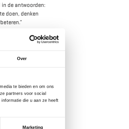
l in de antwoorden:
n te doen, denken
rbeteren.”
elen: praten over
Over
chtends stelt is:
lpt het om daar
 te hebben
 media te bieden en om ons
hts maar ook de dag
ze partners voor social
ortkomen uit rouw,
nformatie die u aan ze heeft
hter het probleem
Marketing