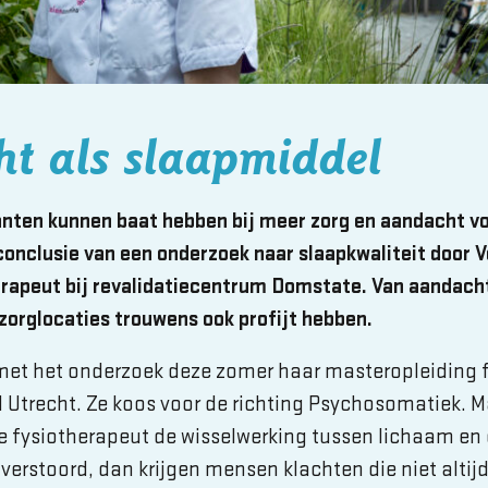
t als slaapmiddel
anten kunnen baat hebben bij meer zorg en aandacht vo
 conclusie van een onderzoek naar slaapkwaliteit door 
erapeut bij revalidatiecentrum Domstate. Van aandach
orglocaties trouwens ook profijt hebben.
et het onderzoek deze zomer haar masteropleiding f
Utrecht. Ze koos voor de richting Psychosomatiek. 
de fysiotherapeut de wisselwerking tussen lichaam en 
verstoord, dan krijgen mensen klachten die niet altij