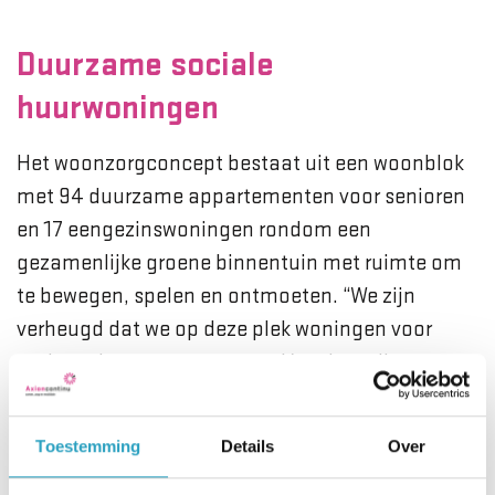
Duurzame sociale
huurwoningen
Het woonzorgconcept bestaat uit een woonblok
met 94 duurzame appartementen voor senioren
en 17 eengezinswoningen rondom een
gezamenlijke groene binnentuin met ruimte om
te bewegen, spelen en ontmoeten. “We zijn
verheugd dat we op deze plek woningen voor
ouderen kunnen toevoegen. Voor hen zijn
comfort en sociaal contact belangrijke
drijfveren”, zegt Henk Peter Kip, directievoorzitter
Toestemming
Details
Over
Mitros. “Dankzij de ontmoetingsruimte en