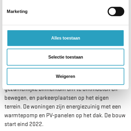
landschapsarchitect MORE
Landscape,aannemer Nijhuis en AxionContinu
Marketing
zorgen we ervoor dat de woningen geschikt zijn
voor ouderen.”
Alles toestaan
Start bouw
Selectie toestaan
De 111 woningen komen aan de Eerste
Muntmeesterlaan, grenzend aan het toekomstige
Weigeren
Park Leeuwesteyn. Het complex krijgt een
gezamenlijke binnentuin om te ontmoeten en
bewegen, en parkeerplaatsen op het eigen
terrein. De woningen zijn energiezuinig met een
warmtepomp en PV-panelen op het dak. De bouw
start eind 2022.