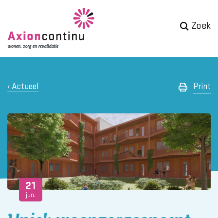
Zoek
Actueel
Print
21
jun.