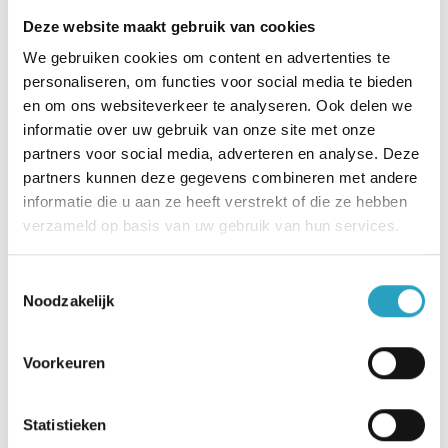
gezamenlijke binnentuin kunnen we
Deze website maakt gebruik van cookies
ontmoetingen tussen de bewoners stimuleren.
We gebruiken cookies om content en advertenties te
Een ander belangrijk aspect aan het zelfstandig
personaliseren, om functies voor social media te bieden
blijven wonen is dat de voorzieningen hier
en om ons websiteverkeer te analyseren. Ook delen we
optimaal voor zijn ingericht. Daarom zijn we de
informatie over uw gebruik van onze site met onze
samenwerking aangegaan met AxionContinu.”
partners voor social media, adverteren en analyse. Deze
partners kunnen deze gegevens combineren met andere
informatie die u aan ze heeft verstrekt of die ze hebben
Levensloopbestendige
verzameld op basis van uw gebruik van hun services.
woningen
Toestemmingsselectie
Noodzakelijk
De woningen worden levensloopbestendig
ontwikkeld. Dirk Wijkstra, Vastgoedontwikkelaar
Voorkeuren
bij Mitros: “We hebben het bijzonder
woonconcept vanaf het begin meegenomen in
het ontwerp. Samen met architect M3H,
Statistieken