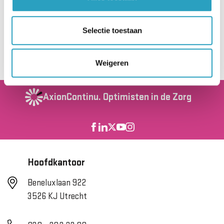
hebben. En zoals Sylvia al aangeeft: Het is
gewoon heel hard nodig.”
Selectie toestaan
Naar nieuwsoverzicht
Weigeren
AxionContinu.
Optimisten in de Zorg
Hoofdkantoor
Beneluxlaan 922
3526 KJ Utrecht