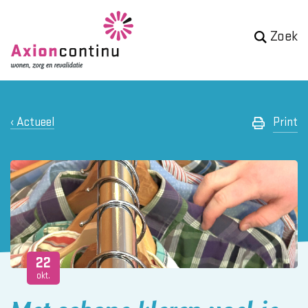
Zoek
Actueel
Print
22
okt.