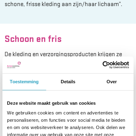
schone, frisse kleding aan zijn/haar lichaam”.
Schoon en fris
De kleding en verzorgingsproducten krijgen ze
van cliënten, collega’s en familie. “We hebben
vooral een tekort aan herenkleding en
verzorgingsproducten”, zegt Sylvia. “Daar is altijd
Toestemming
Details
Over
meer van welkom.” Om bekendheid te geven aan
het inzamelpunt zijn onder andere A4’tjes
Deze website maakt gebruik van cookies
opgehangen in het gebouw. Alle kleren die
We gebruiken cookies om content en advertenties te
binnenkomen worden gesorteerd. Wat niet
personaliseren, om functies voor social media te bieden
bruikbaar is, gaat naar de weggeefwinkel of het
en om ons websiteverkeer te analyseren. Ook delen we
informatie over uw gebruik van onze site met onze