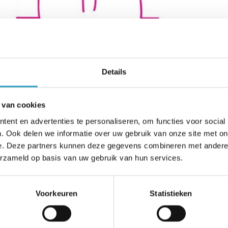
posium geannuleerd
Details
fessionals in de regio bouwen aan duurzame zorg vo
 van cookies
k op te zetten is onze ambitie. De reden om een Lo
ent en advertenties te personaliseren, om functies voor social
 maart 2023. Helaas moeten we constateren dat het o
. Ook delen we informatie over uw gebruik van onze site met on
e. Deze partners kunnen deze gegevens combineren met andere i
t symposium goed te organiseren. We hebben daarom 
erzameld op basis van uw gebruik van hun services.
leren. Aan onze ambitie blijven we onveranderd met
ssionals in de keten werken.
Voorkeuren
Statistieken
deelnemers zijn per mail op de hoogte gesteld.