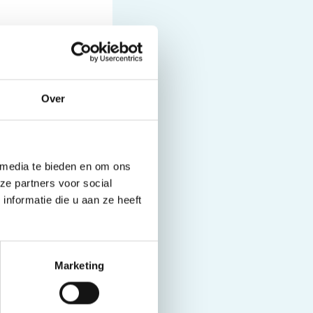
Over
or de longpatiënt
ngsymposium te
 media te bieden en om ons
p dit moment niet
ze partners voor social
nformatie die u aan ze heeft
besloten het
 veel enthousiasme
Marketing