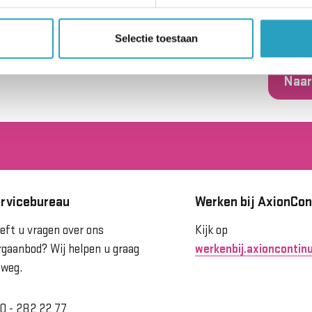
Selectie toestaan
Naar
rvicebureau
Werken bij AxionCon
eft u vragen over ons
Kijk op
rgaanbod? Wij helpen u graag
werkenbij.axioncontinu
 weg.
0 - 282 22 77