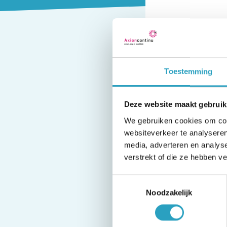
19
jan.
Longsym
Toestemming
Samen met alle pro
Deze website maakt gebruik
en een ketennetwer
We gebruiken cookies om cont
organiseren op 23
websiteverkeer te analyseren
media, adverteren en analys
mogelijk is om he
verstrekt of die ze hebben v
symposium te annu
samen met de profe
Toestemmingsselectie
Noodzakelijk
Eerder aangemelde 