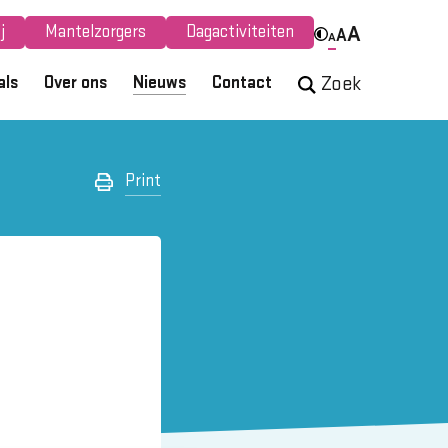
j
Mantelzorgers
Dagactiviteiten
A
A
A
als
Over ons
Nieuws
Contact
Zoek
Print