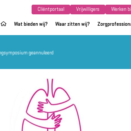
Cliëntportaal
Vrijwilligers
Werken bi
Wat bieden wij?
Waar zitten wij?
Zorgprofession
gsymposium geannuleerd