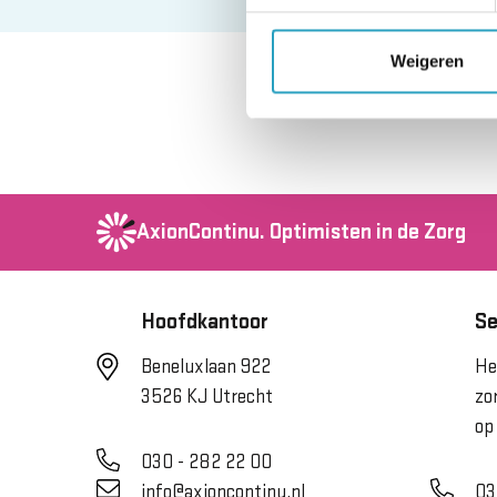
Weigeren
AxionContinu.
Optimisten in de Zorg
Hoofdkantoor
Se
Beneluxlaan 922
He
3526 KJ Utrecht
zo
op
030 - 282 22 00
info@axioncontinu.nl
03