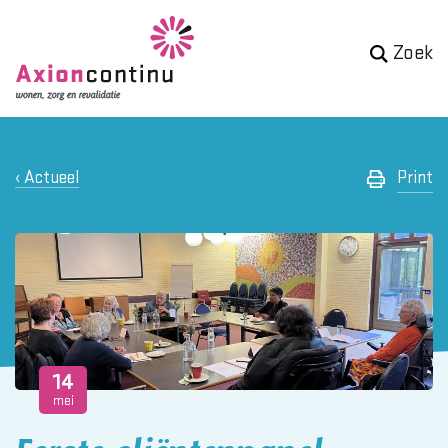
Zoek
Actueel
Print
14
mei