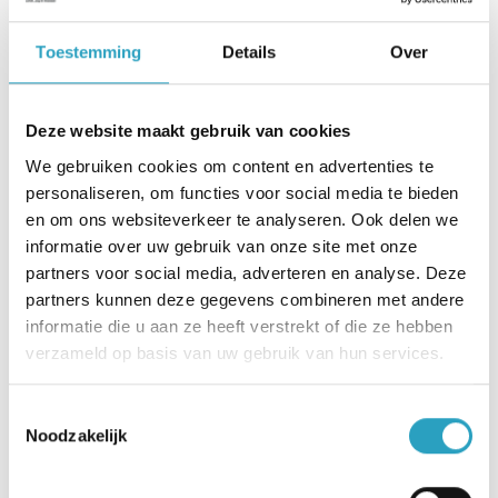
de dienstverlening. Zij vertelden dat medewerkers
heel rustig overkomen, dat zij deskundig zijn en
Toestemming
Details
Over
ook actief stilstaan bij wat mantelzorgers nodig
hebben.” zegt Yasmina.
Deze website maakt gebruik van cookies
Wel waren er wat opmerkingen over de inzet van
We gebruiken cookies om content en advertenties te
uitzendkrachten, op momenten dat er
personaliseren, om functies voor social media te bieden
onvoldoende vaste medewerkers beschikbaar
en om ons websiteverkeer te analyseren. Ook delen we
zijn. Cliënten vinden het geen probleem als er
informatie over uw gebruik van onze site met onze
externen worden ingezet, zij snappen dat het
partners voor social media, adverteren en analyse. Deze
partners kunnen deze gegevens combineren met andere
soms niet anders kan. Ze willen het wel graag van
informatie die u aan ze heeft verstrekt of die ze hebben
tevoren even weten. Yasmina: “Een mevrouw
verzameld op basis van uw gebruik van hun services.
vertelde dat er ineens een onbekende meneer in
haar woonkamer stond. Dat kan onveilig voelen.”
Toestemmingsselectie
Cliënten vinden verder dat de medewerkers hun
Noodzakelijk
gezondheid goed in de gaten houden en alert