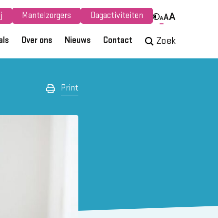
j
Mantelzorgers
Dagactiviteiten
A
A
A
als
Over ons
Nieuws
Contact
Zoek
Print