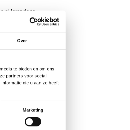
n al lerende te
verbinden we
ar. Ook is er
het gebied van
Over
en herstel bij
 media te bieden en om ons
 klopt vaak niet.
ze partners voor social
 en morgen hebben
nformatie die u aan ze heeft
idisciplinaire
rs waarbinnen drie
Marketing
per april start een