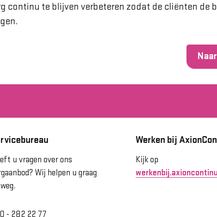
rg continu te blijven verbeteren zodat de cliënten de 
jgen.
Naar
rvicebureau
Werken bij AxionCon
eft u vragen over ons
Kijk op
rgaanbod? Wij helpen u graag
werkenbij.axioncontinu
 weg.
0 - 282 22 77