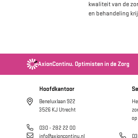
kwaliteit van de zo
en behandeling kri
AxionContinu.
Optimisten in de Zorg
Hoofdkantoor
Se
Beneluxlaan 922
He
3526 KJ Utrecht
zo
op
030 - 282 22 00
info@axioncontinu.nl
03