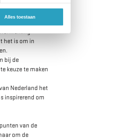
Alles toestaan
nu geeft aan dat dit
samenwerking
 het is om in
en.
 bij de
hte keuze te maken
a van Nederland het
ns inspirerend om
rpunten van de
rnaar om de