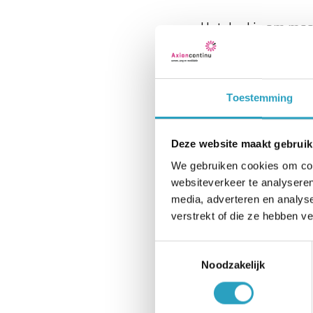
Het doel is om mee
ontdekken waar je h
ouderengeneeskunde
tijdens het trainee
Toestemming
management, innov
Deze website maakt gebruik
Jisca Vrancken, spe
We gebruiken cookies om cont
AxionContinu: “Het
websiteverkeer te analyseren
Er komt zoveel me
media, adverteren en analys
veelal te maken m
verstrekt of die ze hebben v
samenwerking in de
Toestemmingsselectie
Het traineeship be
Noodzakelijk
jonge artsen rouler
trainee op de afde