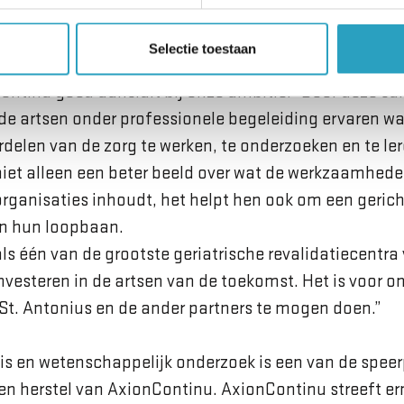
Selectie toestaan
recteur divisie Revalidatie en herstel bij AxionConti
Continu goed aansluit bij onze ambitie. “Door deze 
artsen onder professionele begeleiding ervaren wat
delen van de zorg te werken, te onderzoeken en te ler
iet alleen een beter beeld over wat de werkzaamheden
organisaties inhoudt, het helpt hen ook om een geric
an hun loopbaan.
als één van de grootste geriatrische revalidatiecentr
nvesteren in de artsen van de toekomst. Het is voor o
St. Antonius en de ander partners te mogen doen.”
is en wetenschappelijk onderzoek is een van de spee
e en herstel van AxionContinu. AxionContinu streeft e