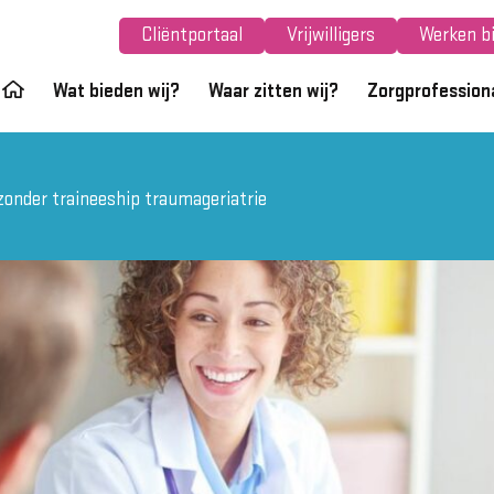
Cliëntportaal
Vrijwilligers
Werken bi
Wat bieden wij?
Waar zitten wij?
Zorgprofession
zonder traineeship traumageriatrie