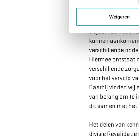
Ambitie
Weigeren
Tanja Naastepad, di
traject voor Axion
kunnen aankomende 
verschillende onder
Hiermee ontstaat n
verschillende zorg
voor het vervolg v
Daarbij vinden wij 
van belang om te i
dit samen met het 
Het delen van kenn
divisie Revalidati