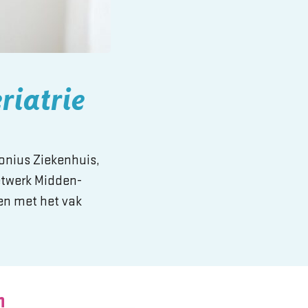
riatrie
onius Ziekenhuis,
etwerk Midden-
en met het vak
n