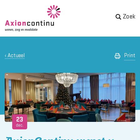
Zoek
Actueel
Print
23
dec.