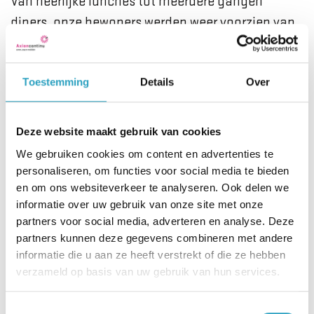
Van heerlijke lunches tot meerdere gangen
diners, onze bewoners werden weer voorzien van
heerlijke hapjes, drankjes en gezelligheid! Het
waren weer geslaagde kerstvieringen!
Toestemming
Details
Over
AxionContinu wenst iedereen fijne feestdagen en
alle goeds voor 2025!
Deze website maakt gebruik van cookies
We gebruiken cookies om content en advertenties te
personaliseren, om functies voor social media te bieden
en om ons websiteverkeer te analyseren. Ook delen we
informatie over uw gebruik van onze site met onze
partners voor social media, adverteren en analyse. Deze
partners kunnen deze gegevens combineren met andere
informatie die u aan ze heeft verstrekt of die ze hebben
verzameld op basis van uw gebruik van hun services.
Toestemmingsselectie