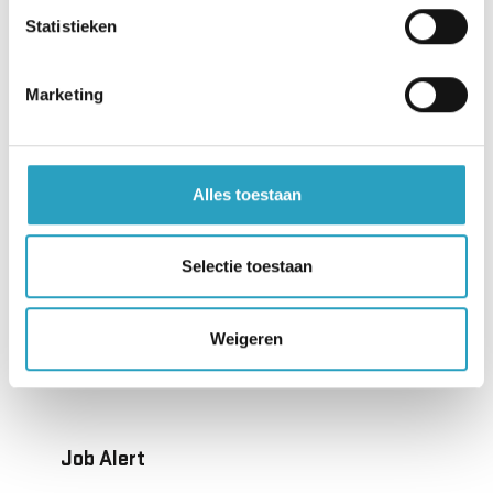
Statistieken
Servicebureau
Heeft u vragen over ons zorgaanbod? Wij helpen u
Marketing
graag op weg.
030 - 282 22 77
Alles toestaan
servicebureau@axioncontinu.nl
Selectie toestaan
Werken bij AxionContinu?
Weigeren
Kijk op
werkenbij.axioncontinu.nl
Job Alert