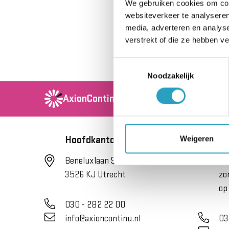
We gebruiken cookies om cont
websiteverkeer te analyseren
media, adverteren en analys
verstrekt of die ze hebben v
Toestemmingsselectie
Noodzakelijk
AxionContinu.
Optimisten in de Zorg
Weigeren
Hoofdkantoor
Se
Beneluxlaan 922
He
3526 KJ Utrecht
zo
op
030 - 282 22 00
info@axioncontinu.nl
03