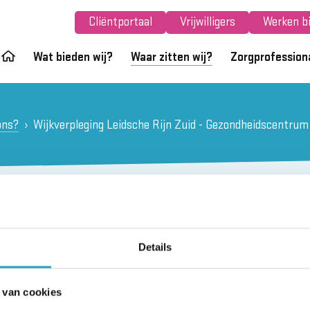
Cliëntportaal
Vrijwilligers
Werken bi
Wat bieden wij?
Waar zitten wij?
Zorgprofession
ons?
Wijkverpleging Leidsche Rijn Zuid - Gezondheidscentrum
leging Leidsche Rijn Z
eidscentrum Julius
Details
 van cookies