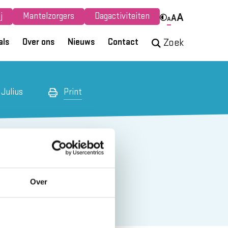
j
Mantelzorgers
Dagactiviteiten
A
A
A
als
Over ons
Nieuws
Contact
Zoek
 Julius
Print
uid -
Over