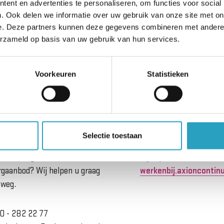
ent en advertenties te personaliseren, om functies voor social
. Ook delen we informatie over uw gebruik van onze site met on
e. Deze partners kunnen deze gegevens combineren met andere i
erzameld op basis van uw gebruik van hun services.
Voorkeuren
Statistieken
Selectie toestaan
rvicebureau
Werken bij AxionCon
eft u vragen over ons
Kijk op
rgaanbod? Wij helpen u graag
werkenbij.axioncontinu
 weg.
0 - 282 22 77