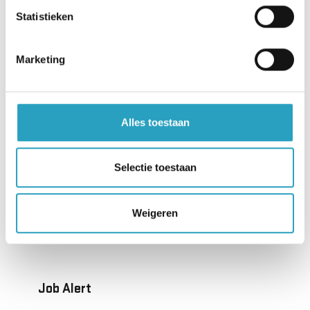
Statistieken
Servicebureau
Heeft u vragen over ons zorgaanbod? Wij helpen u
Marketing
graag op weg.
030 - 282 22 77
Alles toestaan
servicebureau@axioncontinu.nl
Selectie toestaan
Werken bij AxionContinu?
Weigeren
Kijk op
werkenbij.axioncontinu.nl
Job Alert