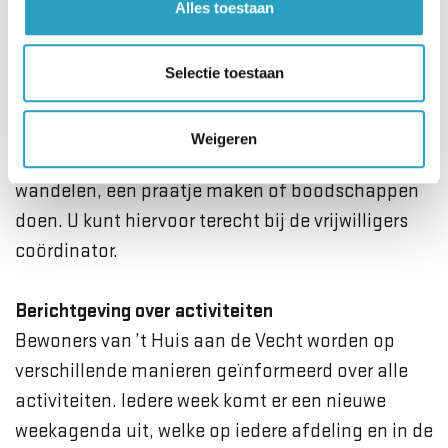
Alles toestaan
wordt aangeboden. Wanneer u niet meer in staat
bent om zelfstandig aan de activiteiten deel te
nemen en niemand in uw omgeving heeft die u
Selectie toestaan
kan helpen, dan zijn er mogelijkheden om een
vrijwilliger voor u te zoeken. De vrijwilliger kan u
Weigeren
dan begeleiden met een activiteit zoals
wandelen, een praatje maken of boodschappen
doen. U kunt hiervoor terecht bij de vrijwilligers
coördinator.
Berichtgeving over activiteiten
Bewoners van ’t Huis aan de Vecht worden op
verschillende manieren geïnformeerd over alle
activiteiten. Iedere week komt er een nieuwe
weekagenda uit, welke op iedere afdeling en in de