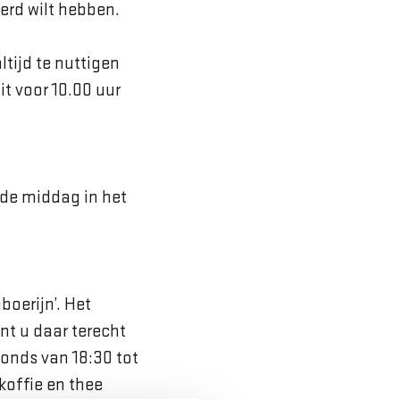
erd wilt hebben.
tijd te nuttigen
it voor 10.00 uur
 de middag in het
oerijn’. Het
unt u daar terecht
vonds van 18:30 tot
koffie en thee