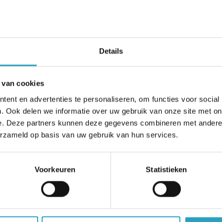
bent u vrij om koffie of thee te zetten in uw eigen a
viteiten
zijn inventariseren de wensen van de cliënt door mid
Details
 prettige dag invulling te komen. Deelname aan vere
eïntegreerd.
 van cookies
 persoonsgerichte activiteiten kunnen de cliënten ge
ent en advertenties te personaliseren, om functies voor social
 binnen Mariënstein. Daarnaast organiseren de mede
. Ook delen we informatie over uw gebruik van onze site met on
e. Deze partners kunnen deze gegevens combineren met andere i
dagjes of uitjes. Jaarlijks zijn er enkele feesten. Bij d
erzameld op basis van uw gebruik van hun services.
lzorgers) en vrijwilligers regelmatig behulpzaam. U 
e activiteiten.
Voorkeuren
Statistieken
t u de dagelijkse boodschappen doen. De openingstijde