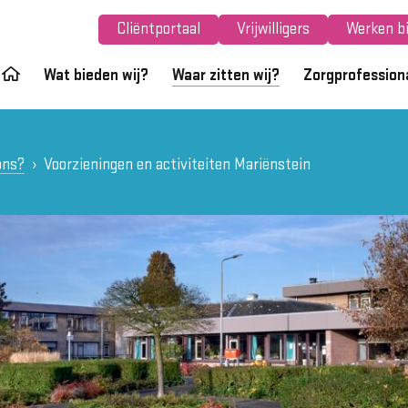
Cliëntportaal
Vrijwilligers
Werken bi
Wat bieden wij?
Waar zitten wij?
Zorgprofession
ons?
Voorzieningen en activiteiten Mariënstein