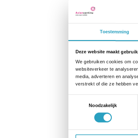
schenkt. Overigens 
Verengingen en acti
De medewerkers Wel
Toestemming
om zodanig tot een
de cliënt agenda g
Deze website maakt gebruik
Naast individuele,
We gebruiken cookies om cont
vaste verenigingen
websiteverkeer te analyseren
media, adverteren en analys
gezellige avondjes, 
verstrekt of die ze hebben v
familieleden (mante
geïnformeerd over d
Toestemmingsselectie
Noodzakelijk
’t Winkeltje
In ’t winkeltje kun
zijn: