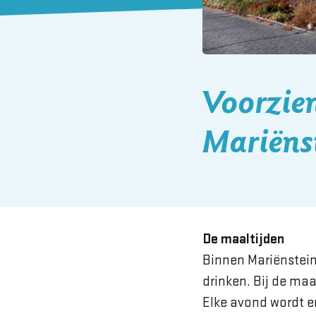
Voorzien
Mariëns
De maaltijden
Binnen Mariënstei
drinken. Bij de ma
Elke avond wordt er