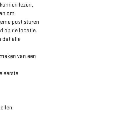
 kunnen lezen,
aan om
terne post sturen
d op de locatie.
 dat alle
k maken van een
e eerste
ellen.