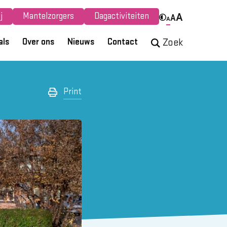
j
Mantelzorgers
Dagactiviteiten
A
A
A
als
Over ons
Nieuws
Contact
Zoek
Print