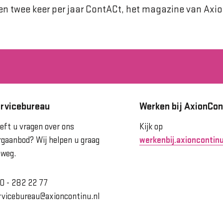
n twee keer per jaar ContACt, het magazine van Axi
rvicebureau
Werken bij AxionCon
eft u vragen over ons
Kijk op
rgaanbod? Wij helpen u graag
werkenbij.axioncontinu
 weg.
0 - 282 22 77
rvicebureau@axioncontinu.nl