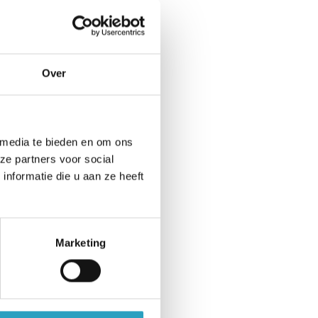
ppartement.
del van een intake,
Over
nigingen worden in
bruik maken van de
 media te bieden en om ons
werkers Welzijn
ze partners voor social
nformatie die u aan ze heeft
e activiteiten zijn
wordt wekelijks
Marketing
n van ’t winkeltje