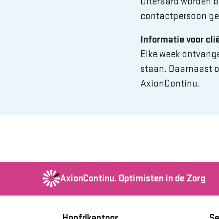
Uiteraard worden br
contactpersoon ge
Informatie voor cli
Elke week ontvang
staan. Daarnaast 
AxionContinu.
AxionContinu.
Optimisten in de Zorg
Hoofdkantoor
Se