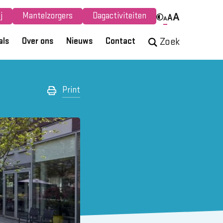
j
Mantelzorgers
Dagactiviteiten
A
A
A
als
Over ons
Nieuws
Contact
Zoek
Print