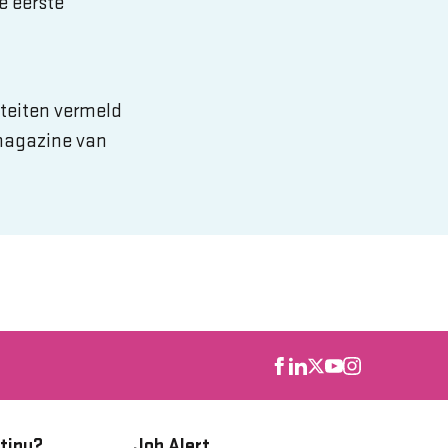
e eerste
teiten vermeld
magazine van
tinu?
Job Alert