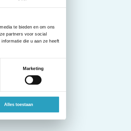
 media te bieden en om ons
itenprogramma, het
ze partners voor social
e bewoner ontvangt
nformatie die u aan ze heeft
g borden. Wanneer
xtra bijdrage
eprijzen en
Marketing
. Via de
Alles toestaan
 voor, onder