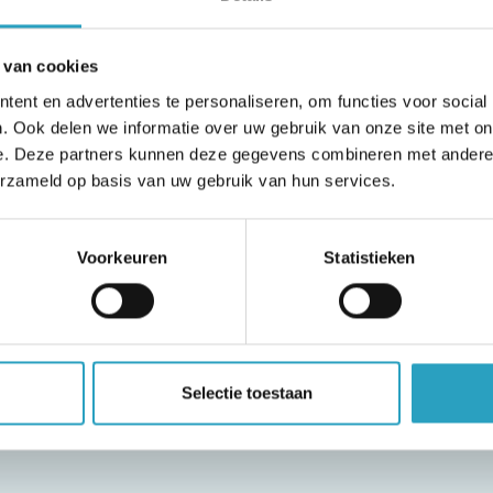
 van cookies
ent en advertenties te personaliseren, om functies voor social
zijn draagt in De Drie Ringen zorg voor het activite
. Ook delen we informatie over uw gebruik van onze site met on
Actuele informatie vindt u op de weekkalender. Ieder
e. Deze partners kunnen deze gegevens combineren met andere i
erzameld op basis van uw gebruik van hun services.
n er hangt een exemplaar op de diverse aankondigin
en uitje moeten worden geholpen, zal hiervoor geen e
ventueel wordt wel een bijdrage gevraagd voor entre
Voorkeuren
Statistieken
ie en naasten
ijn vrijwilligers behulpzaam op verschillende terreinen
Selectie toestaan
iding of de verzorging kunt u daar een beroep op doen
andelen, boodschappen.