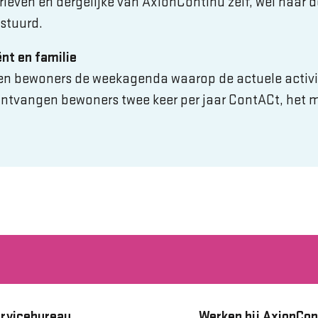
ieven en dergelijke van AxionContinu zelf, wel naar d
stuurd.
ënt en familie
en bewoners de weekagenda waarop de actuele activi
ontvangen bewoners twee keer per jaar ContACt, het 
rvicebureau
Werken bij AxionCon