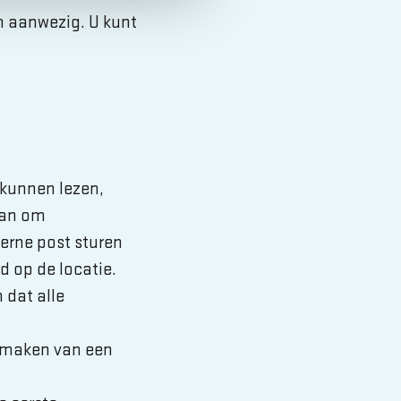
n aanwezig. U kunt
 kunnen lezen,
aan om
terne post sturen
d op de locatie.
 dat alle
k maken van een