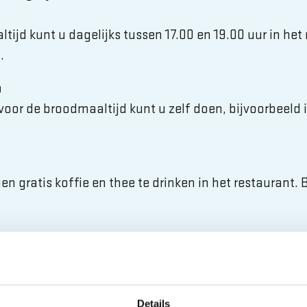
ijd kunt u dagelijks tussen 17.00 en 19.00 uur in het
.
n
or de broodmaaltijd kunt u zelf doen, bijvoorbeeld in
n gratis koffie en thee te drinken in het restaurant.
enigingsleven
teding draagt bij aan het gevoel van welzijn. Veelal zu
s en andere bezigheden. Daarnaast wil de Drie Ringen
Details
eden om deel te nemen aan allerlei gezamenlijke en/