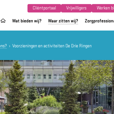
Cliëntportaal
Vrijwilligers
Werken bi
Wat bieden wij?
Waar zitten wij?
Zorgprofession
ons?
Voorzieningen en activiteiten De Drie Ringen