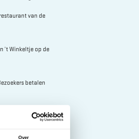
 restaurant van de
 ’t Winkeltje op de
 Bezoekers betalen
lt u zelf uw tijd
 u ook de
Over
of individuele