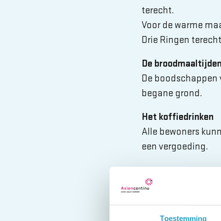
terecht.
Voor de warme maalt
Drie Ringen terecht
De broodmaaltijde
De boodschappen vo
begane grond.
Het koffiedrinken
Alle bewoners kunne
een vergoeding.
Activiteiten en ver
Een zinvolle dagbes
indelen met hobby’
Toestemming
mogelijkheid aanbi