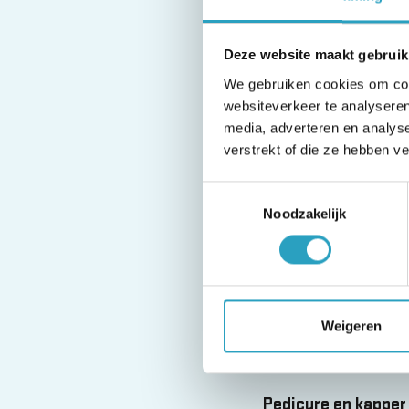
activiteiten.
Deze website maakt gebruik
Welzijn
We gebruiken cookies om cont
De medewerkers wel
websiteverkeer te analyseren
verenigingsleven. 
media, adverteren en analys
verstrekt of die ze hebben v
deze persoonlijk e
bewoners tijdens e
Toestemmingsselectie
worden gevraagd. E
Noodzakelijk
reiskosten.
Vrijwilligers, famil
In De Drie Ringen z
Weigeren
activiteitenbegele
andere, bezoek, w
Pedicure en kapper