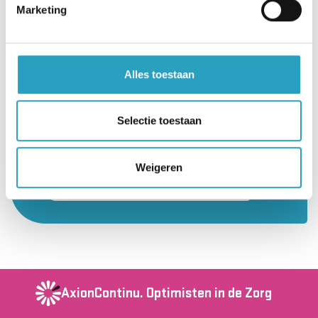
Marketing
*Klik
hier
voor een grotere weergave.
Alles toestaan
Het Kwaliteitsbeeld
Het volledige rapport voor nalezen of
Selectie toestaan
naslag.
Weigeren
Download het Kwaliteitsbeeld
AxionContinu.
Optimisten in de Zorg