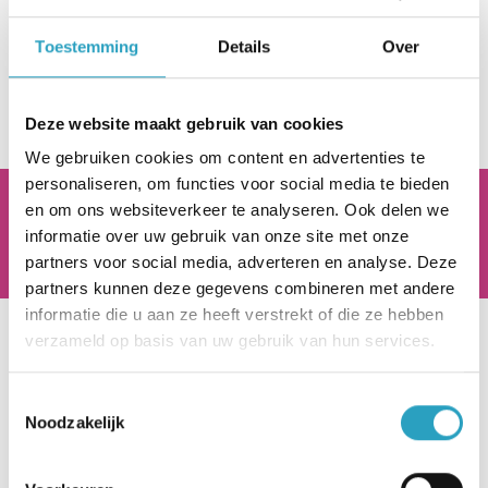
Lees
hier
de jaarrekening van 2024
Toestemming
Details
Over
Lees
hier
de controle verklaring 2024
Deze website maakt gebruik van cookies
We gebruiken cookies om content en advertenties te
personaliseren, om functies voor social media te bieden
AxionContinu.
Optimisten in de Zorg
en om ons websiteverkeer te analyseren. Ook delen we
informatie over uw gebruik van onze site met onze
partners voor social media, adverteren en analyse. Deze
partners kunnen deze gegevens combineren met andere
informatie die u aan ze heeft verstrekt of die ze hebben
verzameld op basis van uw gebruik van hun services.
Hoofdkantoor
Beneluxlaan 922
Toestemmingsselectie
Noodzakelijk
3526 KJ Utrecht
030 - 282 22 00