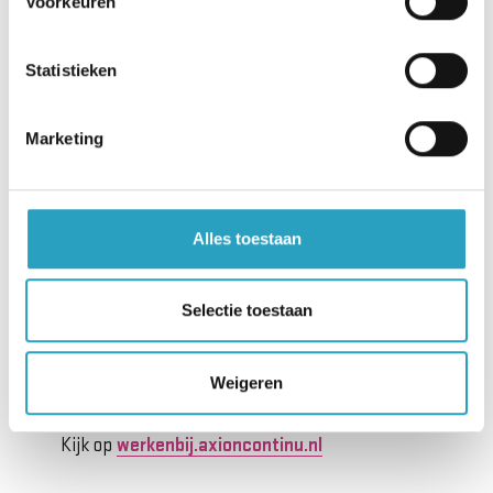
Voorkeuren
info@axioncontinu.nl
Statistieken
Servicebureau
Marketing
Heeft u vragen over ons zorgaanbod? Wij helpen u
graag op weg.
Alles toestaan
030 - 282 22 77
servicebureau@axioncontinu.nl
Selectie toestaan
Weigeren
Werken bij AxionContinu?
Kijk op
werkenbij.axioncontinu.nl