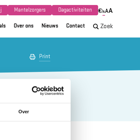
j
Mantelzorgers
Dagactiviteiten
A
A
A
als
Over ons
Nieuws
Contact
Zoek
Print
Over
 heeft u een