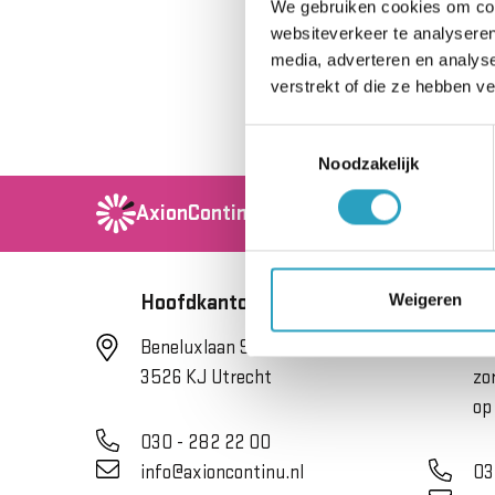
We gebruiken cookies om cont
indicatie nodig. O
websiteverkeer te analyseren
specialist. Voor m
media, adverteren en analys
verstrekt of die ze hebben v
Toestemmingsselectie
Noodzakelijk
AxionContinu.
Optimisten in de Zorg
Weigeren
Hoofdkantoor
Se
Beneluxlaan 922
He
3526 KJ Utrecht
zo
op
030 - 282 22 00
info@axioncontinu.nl
03