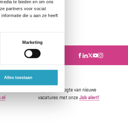
 media te bieden en om ons
et uw behandelend
ze partners voor social
cebureau.
nformatie die u aan ze heeft
Marketing
Alles toestaan
tinu?
Job Alert
Blijf op de hoogte van nieuwe
.nl
vacatures met onze
Job alert!