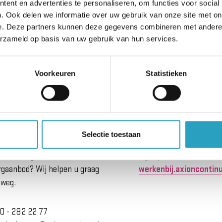
ent en advertenties te personaliseren, om functies voor social
nze arts geeft deze indicatie, eventueel in overleg m
. Ook delen we informatie over uw gebruik van onze site met on
eer informatie kunt u contact opnemen met ons Servi
e. Deze partners kunnen deze gegevens combineren met andere i
erzameld op basis van uw gebruik van hun services.
Voorkeuren
Statistieken
Selectie toestaan
rvicebureau
Werken bij AxionCon
eft u vragen over ons
Kijk op
rgaanbod? Wij helpen u graag
werkenbij.axioncontinu
 weg.
0 - 282 22 77