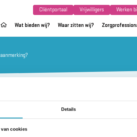
Cliëntportaal
Vrijwilligers
Werken bi
Wat bieden wij?
Waar zitten wij?
Zorgprofession
 aanmerking?
 ik in aanmerking?
Details
 van cookies
therapie of tijdelijk verblijf in aanmerking te komen,