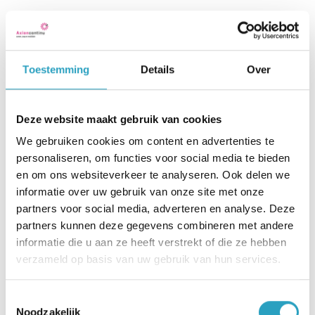
Onlangs waren 18 studenten van het ROC Midden
Nederland te gast op locatie woonzorgcentrum
De Bijnkershoek. Zij kwamen met een bakfiets vol
Toestemming
Details
Over
zorgtechnologie langs om onze bewoners en
medewerkers te inspireren door de verschillende
Deze website maakt gebruik van cookies
mogelijkheden van technologie in de zorg en hoe
We gebruiken cookies om content en advertenties te
dit kan worden ingezet. De studenten kregen de
personaliseren, om functies voor social media te bieden
kans om het effect van technologie op onze
en om ons websiteverkeer te analyseren. Ook delen we
informatie over uw gebruik van onze site met onze
bewoners te zien. Sommige bewoners doken er
partners voor social media, adverteren en analyse. Deze
direct in en zetten zonder twijfel een VR-bril op.
partners kunnen deze gegevens combineren met andere
Andere bewoners waren eerst nog wat
informatie die u aan ze heeft verstrekt of die ze hebben
terughoudend en hadden meer tijd nodig om de
verzameld op basis van uw gebruik van hun services.
positieve effecten van de meegebrachte
Toestemmingsselectie
technologie te ervaren.
Noodzakelijk