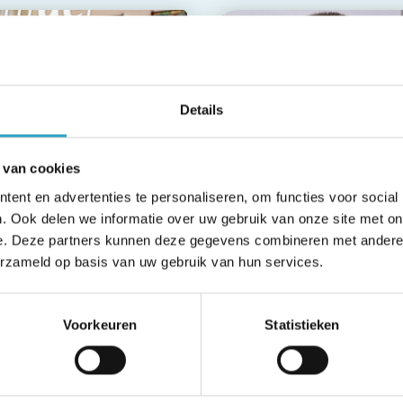
Details
6
07
 van cookies
n.
mei
ent en advertenties te personaliseren, om functies voor social
halen die verbinden:
Martin den Hartog
. Ook delen we informatie over uw gebruik van onze site met on
uwe editie Contact
maakt overstap naar
e. Deze partners kunnen deze gegevens combineren met andere i
r warm welkom en
Zuyderland
erzameld op basis van uw gebruik van hun services.
men zorgen
Lees meer
es meer
Voorkeuren
Statistieken