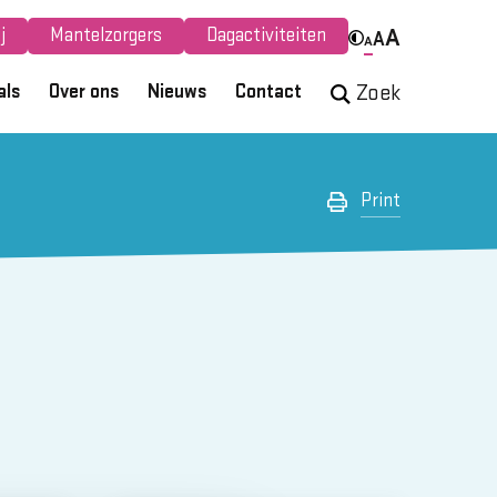
j
Mantelzorgers
Dagactiviteiten
A
A
A
als
Over ons
Nieuws
Contact
Zoek
Print