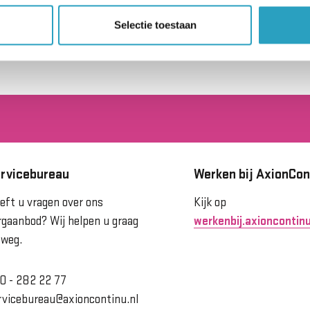
Selectie toestaan
rvicebureau
Werken bij AxionCon
eft u vragen over ons
Kijk op
rgaanbod? Wij helpen u graag
werkenbij.axioncontinu
 weg.
0 - 282 22 77
rvicebureau@axioncontinu.nl