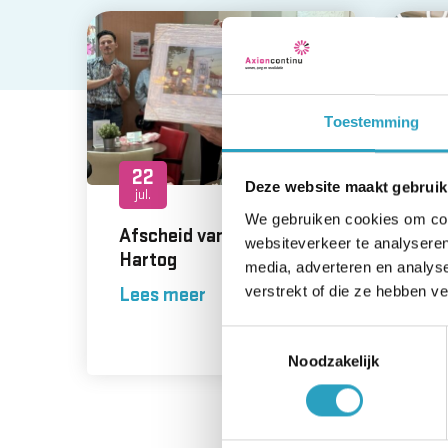
Toestemming
22
1
Deze website maakt gebruik
jul.
ju
We gebruiken cookies om cont
Afscheid van Martin den
Ver
websiteverkeer te analyseren
Hartog
nie
media, adverteren en analys
ove
verstrekt of die ze hebben v
Lees meer
sa
Toestemmingsselectie
Le
Noodzakelijk