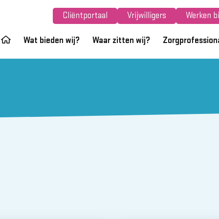
Cliëntportaal
Vrijwilligers
Werken bi
Wat bieden wij?
Waar zitten wij?
Zorgprofession