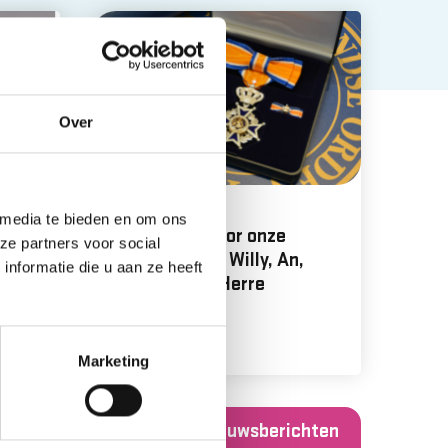
Over
30
apr.
 media te bieden en om ons
Een lintje voor onze
ze partners voor social
vrijwilligers: Willy, An,
nformatie die u aan ze heeft
Martien en Herre
Lees meer
Marketing
Alle nieuwsberichten